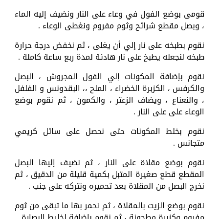
قومى بوضع الفول في وعاء على النار ونضيف إليه الماء
، وبصل مقطع شرائح وثوم مفروم ونغطى الوعاء .
نقوم بطبخه على نار إلي أن يغلى ، ثم نخفض درجة حرارة
طبخه لنجعله يطبخ على نار هادئة لمدة ربع ساعة كاملة .
نقوم بإضافة المكونات إلي الفول المجروش ، البصل
والكرفس ، الكزبرة الخضراء ، الملح ،، البقدونس و الفلفل
، والنعناع ، ويضاف الزعتر ، والكمون ، ثم نقوم بوضع
الوعاء على على النار .
نقوم بخلط المكونات حتى نحصل على سائل كريمي
متجانس .
نقوم بوضع مقلاة على النار ، ثم نضيف إليها البصل
المقطع قطع صغيرة المتبل بكمية قليلة من الدقيق ، ثم
نخرج البصل من المقلاة بعد تحميره ونتركه على جنب .
نقوم بوضع الزيت بالمقلاة ، ثم نحمر بها ما تبقى من ثوم
مفروم وكزبرة مطحونة ، ثم نقوم بإضافة لخليط البصارة .