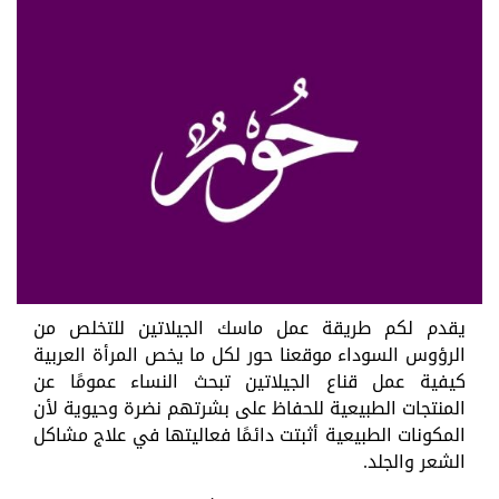
يقدم لكم طريقة عمل ماسك الجيلاتين للتخلص من
الرؤوس السوداء موقعنا حور لكل ما يخص المرأة العربية
كيفية عمل قناع الجيلاتين تبحث النساء عمومًا عن
المنتجات الطبيعية للحفاظ على بشرتهم نضرة وحيوية لأن
المكونات الطبيعية أثبتت دائمًا فعاليتها في علاج مشاكل
الشعر والجلد.