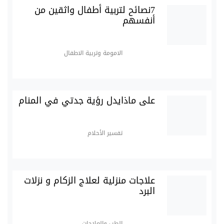
7نصائح لتربية أطفال واثقين من
أنفسهم
الامومة وتربية الاطفال
على ماذايدل رؤية جدتي في المنام
تفسير الأحلام
علاجات منزلية لعلاج الزكام و نزلات
البرد
الطب والعلاجات