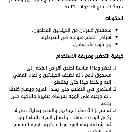
، يمكنك اتباع الخطوات التالية:
المكونات
ملعقتان كبيرتان من الجيلاتين المطحون.
أقراص الفحم متوفرة في الصيدلية.
ربع كوب ماء ساخن.
كيفية التحضير وطريقة الاستخدام
نحضر وعاءًا مناسبًا لطحن أقراص الفحم إلى
مسحوق ناعم ، ثم نضيف الجيلاتين والماء المغلي
إليه ونخلط جيدًا حتى يختلطوا.
استمري في التقليب حتى يهدأ المزيج ويصبح كثيفًا
، ثم وزعيه على الوجه بفرشاة صغيرة واتركيه حتى
يجف.
ثم قم بإزالة قناع الجيلاتين والفحم بعناية حتى لا
يكون الوجه حساسًا ، واغسل الوجه بالماء البارد ،
ثم اشطفه بماء الورد ورطب بكريم الوجه المناسب
لنوع البشرة.