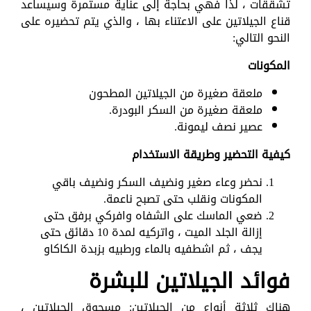
تشققات ، لذا فهي بحاجة إلى عناية مستمرة وسيساعد
قناع الجيلاتين على الاعتناء بها ، والذي يتم تحضيره على
النحو التالي:
المكونات
ملعقة صغيرة من الجيلاتين المطحون
ملعقة صغيرة من السكر البودرة.
عصير نصف ليمونة.
كيفية التحضير وطريقة الاستخدام
نحضر وعاء صغير ونضيف السكر ونضيف باقي
المكونات ونقلب حتى تصبح ناعمة.
ضعي الماسك على الشفاه وافركي برفق حتى
إزالة الجلد الميت ، واتركيه لمدة 10 دقائق حتى
يجف ، ثم اشطفيه بالماء ورطبيه بزبدة الكاكاو
فوائد الجيلاتين للبشرة
هناك ثلاثة أنواع من الجيلاتين: مسحوق الجيلاتين ،