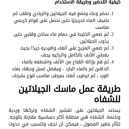
كيفية التحضير وطريقة الاستخدام
نحضر وعاء ونضع فيه الجيلاتين والزبادي ونقلب ثم
نضيف الماء تدريجيًا حتى نحصل على قوام كريمي
مناسب.
ثم ضعي الخليط في حمام ماء ساخن وقلبي حتى
يذوب الجيلاتين.
ثم ضعي المزيج على أنفك وافرديه جيدًا بحيث
يغطي الأنف بالكامل واتركيه يجف.
ثم قم بإزالة القناع من الأنف واشطفه بالماء
الدافئ ثم بالماء البارد ، ويفضل غسل وجهك بماء
الورد ، ثم ترطيب أنفك بمرطب مناسب لنوع بشرتك.
طريقة عمل ماسك الجيلاتين
للشفاه
يساعد الجيلاتين على تقشير الشفاه وتركها وردية
وناعمة. الشفاه هي منطقة أكثر حساسية مقارنة بالوجه.
تتأثر بتغير الفصول ، فيمكن أن تجف وتتسبب في حدوث