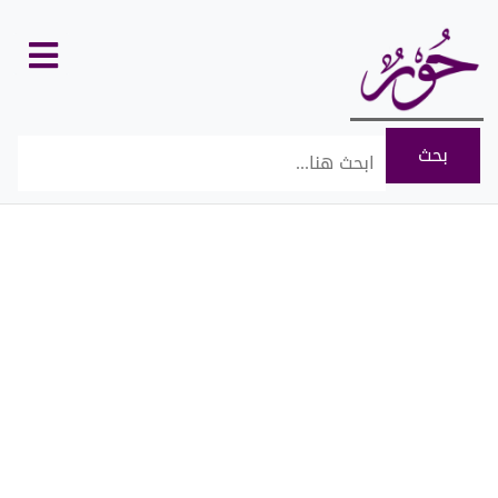
كل
الأقسام