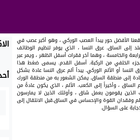
قعنا الأفضل حور يبدأ العصب الوركي ، وهو أكبر عصب في
الا
 إلى الساق. عرق النسا ، الذي يوفر تنظيم الوظائف
رابعة والخامسة ، وهما آخر فقرات أسفل الظهر ، ويمر عبر
لجزء الخلفي من الركبة. أسفل القدم. يسمى ضغط هذا
لمعروف أيضًا باسم العصب S1 ، بعرق النسا أو الألم الوركي. يبدأ ألم عرق النسا عادة بشكل
أحد
عادة إلى منطقة الساق. يمكن الشعور به من منطقة الورك
الساق ، وأخيراً إلى الكعب. الألم ، الذي يكون عادةً من
ئك الذين يقومون بعمل شاق ، وأولئك الذين لا يمارسون
لألم وفقدان القوة والإحساس في الساق.قبل الانتقال إلى
إجابة على السؤال.