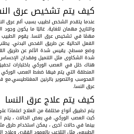
كيف يتم تشخيص عرق النس
عندما يتقدم الشخص لطبيب بسبب ألم عرق النسا
والتاريخ مهمان للغاية. غالبًا ما يكون وجود 
مهمًا في تشخيص عرق النسا. يقوم الطبيب 
الفعل الحالية عن طريق الفحص البدني. يطل
وضع مسطح. يقيس شدة الألم عن طريق القيام
شدة الشكاوى مثل التنميل وفقدان الإحساس. 
هناك خلل في العصب الوركي باختبارات تحفي
المنطقة التي يتم فيها ضغط العصب الوركي ب
المحوسب والتصوير بالرنين المغناطيسي.مع فه
عرق النسا.
كيف يتم علاج عرق النسا
يتم تطبيق أنواع مختلفة من العلاج اعتمادًا 
كبت العصب الوركي. في بعض الحالات ، يتم اس
بينما في حالات أخرى ، يمكن استخدام طرق مثل
الطبيعي مثل التلاعب بالعمود الفقري وعلاج ال