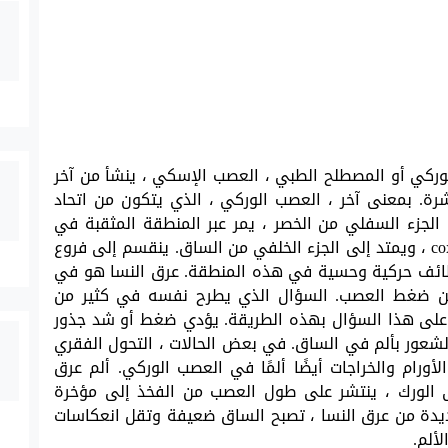
كي أو المصطلح الطبي ، العصب الإسكي ، ينشأ من آخر
ة. بمعنى آخر ، العصب الوركي ، الذي يتكون من اتحاد
العصبية L4 و L5 و S1 و S2 و S3 في الجزء السفلي من الخصر ، يمر عبر المنطقة المثقبة في
الحوض ، والتي تقع في الورك ويعرف باسم coxa ، ويمتد إلى الجزء الخلفي من الساق. ينقسم إلى فروع
ظائف حركية وحسية في هذه المنطقة. عرق النسا هو في
 عن ضغط العصب. السؤال الذي يطرح نفسه في كثير من
بة على هذا السؤال بهذه الطريقة. يؤدي ضغط أو شد جذور
عور بألم في الساق. في بعض الحالات ، التحول الفقري
ورام والخراجات أيضًا ألمًا في العصب الوركي. ألم عرق
لى الورك ، ينتشر على طول العصب من الفخذ إلى مؤخرة
يدة من عرق النسا ، تصبح الساق ضعيفة وتقل انعكاسات
ألم.