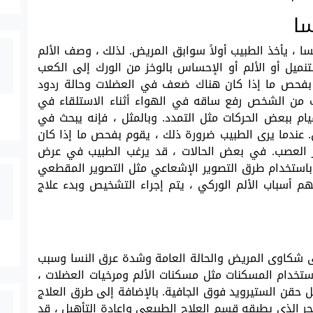
ا
 ، يأخذ الطبيب أولاً سوابق المريض. لذلك ، وصف الألم
التنميل أو الألم أو الإحساس بالوخز من الورك إلى الكعب
بفحص ما إذا كان هناك ضعف في العضلات وحالة ردود
ب من الشخص رفع ساقه في الهواء أثناء الاستلقاء في
 ببعض الحركات مثل التمدد. وبالمثل ، فإنه يبحث في
عندما يرى الطبيب ضرورة ذلك ، يقوم بفحص ما إذا كان
ز العصب. في بعض الحالات ، قد يرغب الطبيب في عرض
استخدام طرق التصوير الإشعاعي مثل التصوير المقطعي
م أسباب الألم الوركي ، يتم إجراء التشخيص وبدء علاج
على شكاوى المريض والحالة العامة وشدة عرق النسا وسبب
تخدام المسكنات مثل مسكنات الألم ومرخيات العضلات ،
 حقن الستيرويد فوق الجافية. بالإضافة إلى طرق العلاج
جر الذي يطبقه قسم العلاج الطبيعي وإعادة التأهيل ، قد