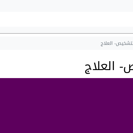
لتشخيص- العلاج
- العلاج