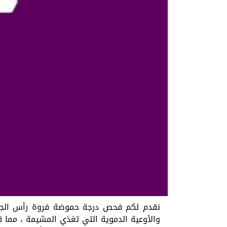
نقدم لكم فحص درجة حموضة فروة رأس الجنين 
والأوعية الدموية التي تغذي المشيمة ، مما ق