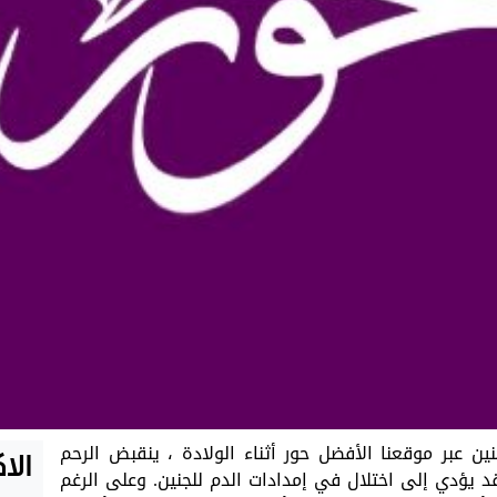
عبر موقعنا الأفضل حور أثناء الولادة ، ينقبض الرحم
الا
د يؤدي إلى اختلال في إمدادات الدم للجنين. وعلى الرغم