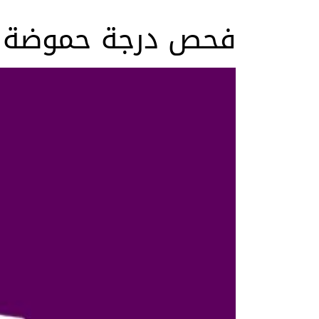
فحص درجة حموضة ف