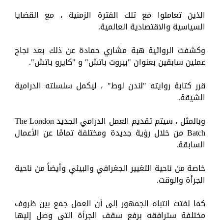
الذين تعاملوا مع تلك الفترة الزمنية ، مع القضايا
السياسية والاقتصادية العالمية.
وكشفت الروائية هبة مشاري حمادة عن ذلك بعد نجاح
عملين سابقين بعنوان "بيروت باتش" و "كايرو باتش".
قرر كتابة روايته "لندن لوط" ، ليكمل سلسلته الدرامية
الشيقة.
وبالمثل ، سيتم تقديم العمل الدرامي الجديد The London
Batch من خلال رؤية جديدة ومختلفة تمامًا عن الأعمال
السابقة.
خاصة من ناحية التغيير الجغرافي والبيئي وأيضاً من ناحية
الجرأة والوقت.
كما لفتت انتباه الجمهور إلى أن العمل جمع بين ظروف
مختلفة سترافقه برفع سقف الجرأة التي وصل إليها