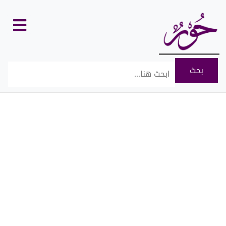
كل
الأقسام