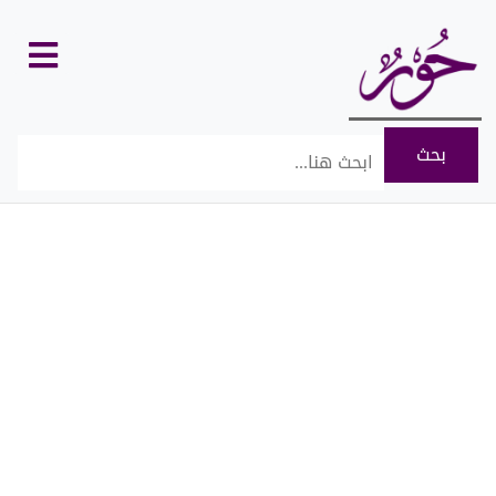
كل
الأقسام