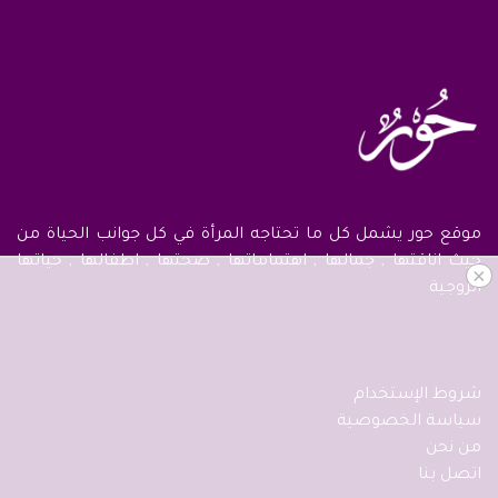
موقع حور يشمل كل ما تحتاجه المرأة في كل جوانب الحياة من
حيث اناقتها , جمالها , اهتماماتها , صحتها , اطفالها , حياتها
×
الزوجية
شروط الإستخدام
سياسة الخصوصية
من نحن
اتصل بنا