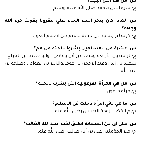
س: من هم أهل البيت؟
ج/أسرة النبي محمد صلى الله عليه وسلم.
س: لماذا كان يذكر اسم الإمام علي مقرونا بقولنا كرم الله
وجهه؟
ج/ كونه لم يسجد في حياته لصنم من اصنام العرب.
س: عشرة من المسلمين بشروا بالجنه من هم؟
ج/الراشدون الأربعة وسعد بن أبي وقاص ، وابو عبيده بن الجراح ،
سعيد بن زيد ، وعبد الرحمن بن عوف،والزبير بن العوام ، وطلحه بن
عبد الله.
س: من هي المرأة الفرعونيه التى بشرت بالجنه؟
ج/امرأة فرعون.
س: ما هي ثاني امرأه دخلت فى الاسلام؟
ج/ام الفضل زوجة العباس رضي الله عنه.
س: على اى من الصحابه أطلق لقب اسد الله الغالب؟
ج/امير المؤمنين على بن أبي طالب رضي الله عنه.