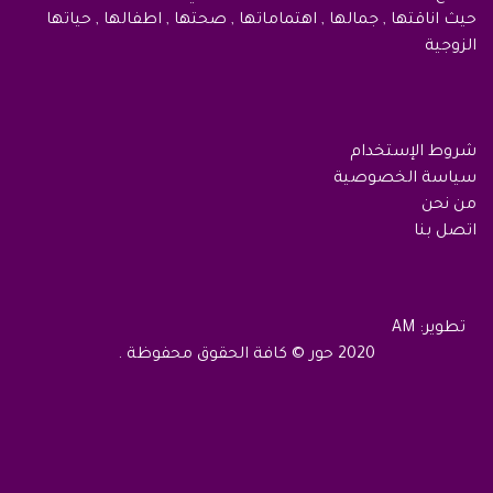
حيث اناقتها , جمالها , اهتماماتها , صحتها , اطفالها , حياتها
الزوجية
شروط الإستخدام
سياسة الخصوصية
من نحن
اتصل بنا
تطوير: AM
2020 حور © كافة الحقوق محفوظة .