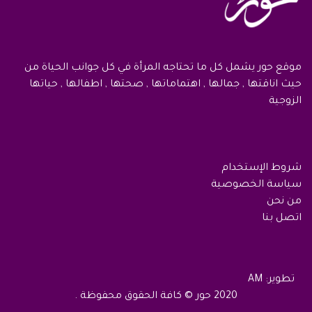
موقع حور يشمل كل ما تحتاجه المرأة في كل جوانب الحياة من
حيث اناقتها , جمالها , اهتماماتها , صحتها , اطفالها , حياتها
الزوجية
شروط الإستخدام
سياسة الخصوصية
من نحن
اتصل بنا
تطوير: AM
2020 حور © كافة الحقوق محفوظة .