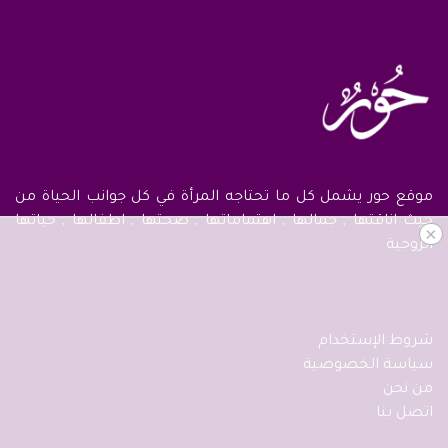
موقع حور يشمل كل ما تحتاجه المرأة في كل جوانب الحياة من
حيث اناقتها , جمالها , اهتماماتها , صحتها , اطفالها , حياتها
×
الزوجية
شروط الإستخدام
سياسة الخصوصية
من نحن
اتصل بنا