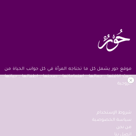
موقع حور يشمل كل ما تحتاجه المرأة في كل جوانب الحياة من
حيث اناقتها , جمالها , اهتماماتها , صحتها , اطفالها , حياتها
×
الزوجية
شروط الإستخدام
سياسة الخصوصية
من نحن
اتصل بنا