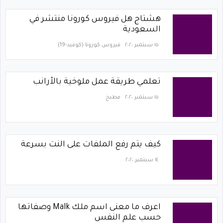
هشتاج هل فيروس كورونا منتشر في
السعودية
١٥ سبتمبر ٢٠٢٠
فيروس كورونا (كوفيد-19)‏
تعلمي طريقة عمل ملوخية بالأرانب
١٥ سبتمبر ٢٠٢٠
مطبخ
كيف يتم رفع الملفات على النت بسرعة
١٤ سبتمبر ٢٠٢٠
اعرف ما معنى اسم ملك Malk وصفاتها
حسب علم النفس