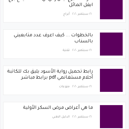
ايفل المائل
١٦ سبتمبر ٢٠٢٠
أبراج
بالخطوات ... كيف اعرف عدد متابعيني
بالسناب
١٦ سبتمبر ٢٠٢٠
تقنية
رابط تحميل رواية الأسود يليق بك للكاتبة
أحلام مستغانمي pdf برابط مباشر
١٦ سبتمبر ٢٠٢٠
منوعات
ما هي أعراض مرض السكر الأولية
١٦ سبتمبر ٢٠٢٠
الدليل الطبي