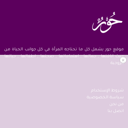
موقع حور يشمل كل ما تحتاجه المرأة في كل جوانب الحياة من
حيث اناقتها , جمالها , اهتماماتها , صحتها , اطفالها , حياتها
×
الزوجية
شروط الإستخدام
سياسة الخصوصية
من نحن
اتصل بنا