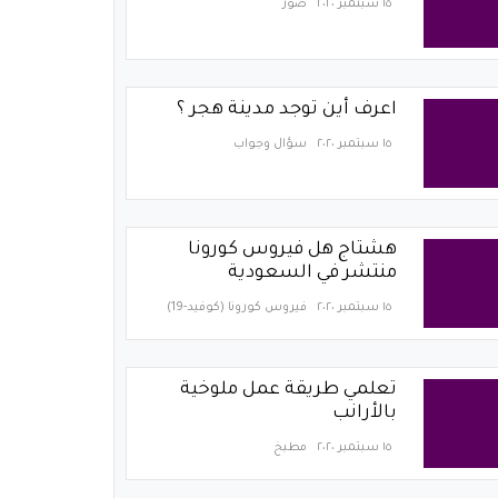
١٥ سبتمبر ٢٠٢٠
صور
اعرف أين توجد مدينة هجر ؟
١٥ سبتمبر ٢٠٢٠
سؤال وجواب
هشتاج هل فيروس كورونا
منتشر في السعودية
١٥ سبتمبر ٢٠٢٠
فيروس كورونا (كوفيد-19)‏
تعلمي طريقة عمل ملوخية
بالأرانب
١٥ سبتمبر ٢٠٢٠
مطبخ