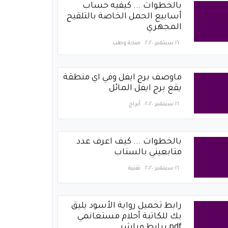
بالخطوات ... كيفيه حساب
أسابيع الحمل الخاصة بالتلقيح
المجهري
١٦ سبتمبر ٢٠٢٠
صحة وطب
ماوصف برج ايفل وفي اي منطقة
يقع برج ايفل المائل
١٦ سبتمبر ٢٠٢٠
أبراج
بالخطوات ... كيف اعرف عدد
متابعيني بالسناب
١٦ سبتمبر ٢٠٢٠
تقنية
رابط تحميل رواية الأسود يليق
بك للكاتبة أحلام مستغانمي
pdf برابط مباشر