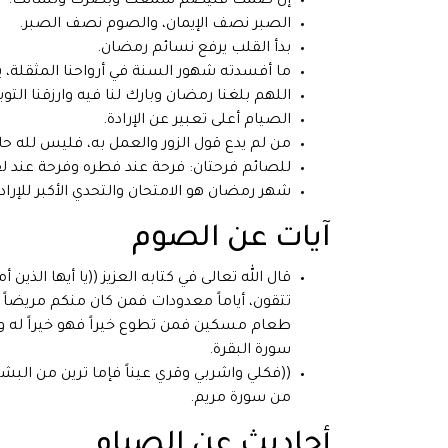
إن صمت فليصم سمعك وبصرك ولسانك.
الصبر نصف الإيمان، والصوم نصف الصبر.
بدأ القلب يرفع نسائم رمضان.
ما أفسدته شهور السنة في أرواحنا المثقلة
اللهم بلغنا رمضان وبارك لنا فيه وارزقنا ا
الصيام أعلى تعبير عن الإرادة.
من لم يدع قول الزور والعمل به، فليس لله 
للصائم فرحتان: فرحة عند فطره وفرحة عند لقا
شهر رمضان هو الامتحان والتحدي الأكبر للإراد
آيات عن الصوم
قال الله تعالى في كتابه العزيز ((يا أيها الذ
تتقون، أياماً معدودات فمن كان منكم مريضاً 
طعام مسكين فمن تطوع خيراً فهو خيراً له و
سورة البقرة.
((فكلي واشربي وقري عيناً فإما ترين من البشر 
من سورة مريم.
أحاديث عن الصيام