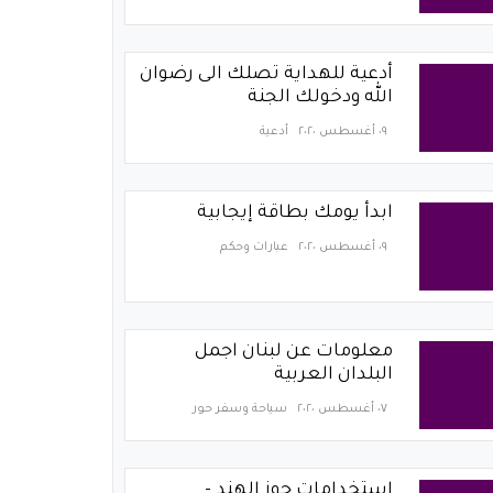
أدعية للهداية تصلك الى رضوان
الله ودخولك الجنة
٠٩ أغسطس ٢٠٢٠
أدعية
ابدأ يومك بطاقة إيجابية
٠٩ أغسطس ٢٠٢٠
عبارات وحكم
معلومات عن لبنان اجمل
البلدان العربية
٠٧ أغسطس ٢٠٢٠
سياحة وسفر حور
استخدامات جوز الهند -