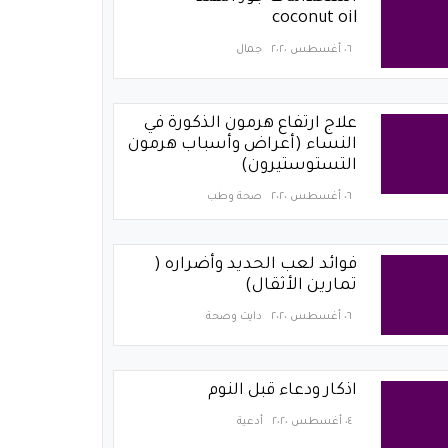
coconut oil
٠٦ أغسطس ٢٠٢٠
جمال
علاج ارتفاع هرمون الذكورة في
النساء (أعراض وأسباب هرمون
التستوستيرون)
٠٦ أغسطس ٢٠٢٠
صحة وطب
فوائد لعب الحديد وأضراره (
تمارين الأثقال)
٠٦ أغسطس ٢٠٢٠
دايت وصحة
اذكار ودعاء قبل النوم
٠٤ أغسطس ٢٠٢٠
أدعية