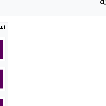
ة
الا