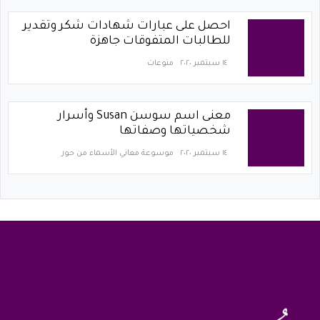
احصل على عبارات شهادات شكر وتقدير
للطالبات المتفوقات جاهزة
١٤ سبتمبر ٢٠٢٠
منوعات
معنى اسم سوسن Susan وأسرار
شخصياتها وصفاتها
١٤ سبتمبر ٢٠٢٠
موسوعة معاني الأسماء من حور