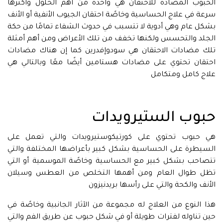
الحبوب المضادة للاحتقان هي واحدة من أهم الحلول وأكثرها
سرعة في علاج الحساسية وخاصًة احتقان الجيوب الأنفية أو الأنف
بشكل عام وهي أدوية لا تتسبب في حدوث الشفاء تمامًا من حكة
الجلد والتحسس ولكنها تخفف من تلك الأعراض ومن أهم أمثلة
تلك مضادات الاحتقان هي سودوإفدرين كما إن هناك مضادات
احتقان تحتوي على مضادات هستامين أيضًا معًا وبالتالي هي
علاج كامل ومتكامل
حبوب الستيرويدات
هي حبوب تحتوي على كورتيكوستيرويدات والتي تعمل على
السيطرة على الحساسية بشكل كبير بأعراضها المختلفة والتي
تتصاحب بشكل كبير مع الحساسية وخاصًة الموسمية أو التي
تظل طوال العام ومن أهمها التخلص من العطس وسيلان
الأنف والكحة والتي على رأسها بريدنيزون
هذا النوع من العلاج له مجموعة من الآثار الجانبية وخاصًة في
حين تناوله لفترات طويلة أو في شكل حبوب عن طريق الفم والتي