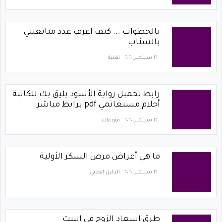
بالخطوات ... كيف اعرف عدد متابعيني
بالسناب
١٦ سبتمبر ٢٠٢٠
تقنية
رابط تحميل رواية الأسود يليق بك للكاتبة
أحلام مستغانمي pdf برابط مباشر
١٦ سبتمبر ٢٠٢٠
منوعات
ما هي أعراض مرض السكر الأولية
١٦ سبتمبر ٢٠٢٠
الدليل الطبي
طرق اسعاد الزوج في البيت