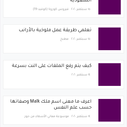
السعودية
١٥ سبتمبر ٢٠٢٠
فيروس كورونا (كوفيد-19)‏
تعلمي طريقة عمل ملوخية بالأرانب
١٥ سبتمبر ٢٠٢٠
مطبخ
كيف يتم رفع الملفات على النت بسرعة
١٤ سبتمبر ٢٠٢٠
اعرف ما معنى اسم ملك Malk وصفاتها
حسب علم النفس
١٤ سبتمبر ٢٠٢٠
موسوعة معاني الأسماء من حور