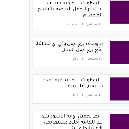
بالخطوات ... كيفيه حساب
أسابيع الحمل الخاصة بالتلقيح
المجهري
١٦ سبتمبر ٢٠٢٠
صحة وطب
ماوصف برج ايفل وفي اي منطقة
يقع برج ايفل المائل
١٦ سبتمبر ٢٠٢٠
أبراج
بالخطوات ... كيف اعرف عدد
متابعيني بالسناب
١٦ سبتمبر ٢٠٢٠
تقنية
رابط تحميل رواية الأسود يليق
بك للكاتبة أحلام مستغانمي
pdf برابط مباشر