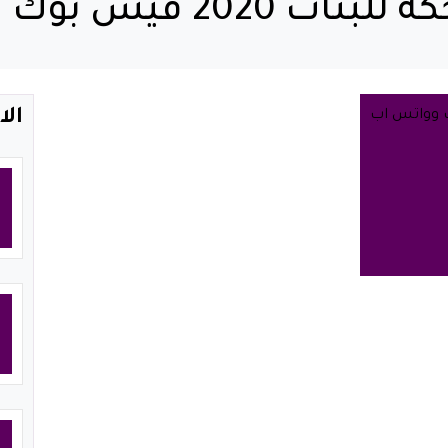
فيس بوك وواتس اب
الا