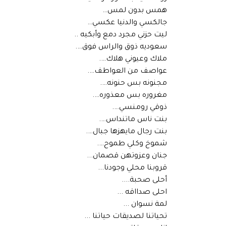
همس بدون لمس…
جالكسي والدنيا عكسي…
ليت حزني مجرد دمع وأبكيه ..
سعوديه ذوق والراس فوق….
ملاك وعيوني هلاك….
عواصف من العواطف….
مجنونه بس حنونه….
مغروره بس معذوره….
ذوقي رومنسي….
بنت ناس ماتنداس….
بنت رجال مايهزها جبال….
شموخ وكلي طموح….
جنان وعزوتهن قصمان...
قروبنا محلي وجودنا...
أحلى صحبة....
احلى صدااقه ...
لمة نسوان ...
تحياتنا لصديقات حياتنا ...