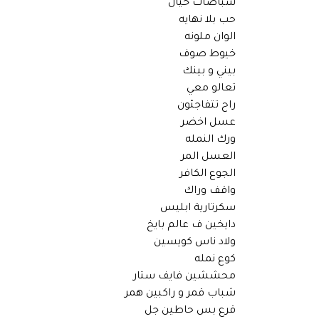
شباصات خيال
حب بلا نهايه
الوان ملونه
خيوط صوف
بيني و بينك
تعالو معي
راح تتفاجئون
عسل اخضر
ورك النمله
العسل المر
الجوع الكافر
واقف وراك
سكرتارية ابليس
دايخين ف عالم بايخ
ولاد ناس كويسين
كوع نمله
محششين فايف ستار
شباب قمر و راكبين همر
قرع بس حاطين جل