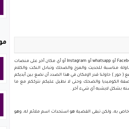
مو
القروبات هي المجموعات التي يتم إنشاؤها على Facebook أو whatsapp أو Instagram أو أي مكان أخر على منصات
ولة مناسبة للحديث والمزح والضحك وتبادل النكت والكلام
 ( حور ) حاولنا قدر الإمكان في هذا الصدد أن نضع بين أيديكم
ه للبنات 2020 مع إضافة صفة الكوميديا والضحك وحتى لا نطيل عليكم نترككم مع ما
نه بشكل لايشبه أي شيء آخر .
ص به، ولكن تبقى القضية هو استحداث اسم ملائم له، وهو