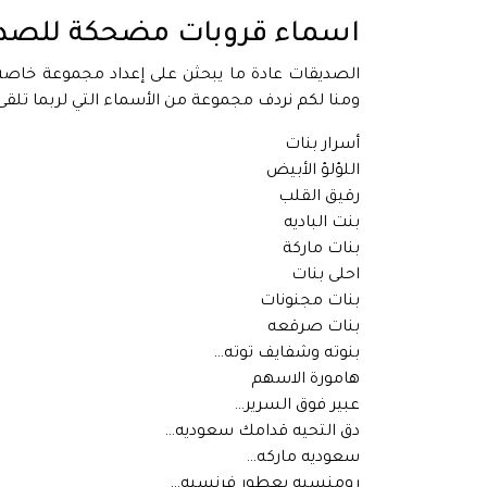
اسماء قروبات مضحكة للصديقات
الصديقات عادة ما يبحثن على إعداد مجموعة خاصة 
ومنا لكم نردف مجموعة من الأسماء التي لربما تلقى
أسرار بنات
اللؤلؤ الأبيض
رقيق القلب
بنت الباديه
بنات ماركة
احلى بنات
بنات مجنونات
بنات صرقعه
بنوته وشفايف توته…
هامورة الاسهم
عبير فوق السرير…
دق التحيه قدامك سعوديه…
سعوديه ماركه…
رومنسيه بعطور فرنسيه…