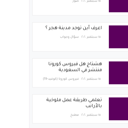
١٥ سبتمبر ٢٠٢٠
صور
اعرف أين توجد مدينة هجر ؟
١٥ سبتمبر ٢٠٢٠
سؤال وجواب
هشتاج هل فيروس كورونا
منتشر في السعودية
١٥ سبتمبر ٢٠٢٠
فيروس كورونا (كوفيد-19)‏
تعلمي طريقة عمل ملوخية
بالأرانب
١٥ سبتمبر ٢٠٢٠
مطبخ