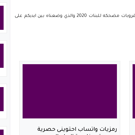
نصل لنهاية التقديم الذي كان خاص بطرح اسماء قروبات مضحكه للبنات 2020 والذي وضعناه بين ايديكم على
رمزيات واتساب احتوينى حصرية