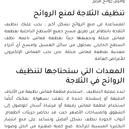
ومزيل روائح فريزر .
تنظيف الثلاجة لمنع الروائح
للمساعدة في منع الروائح بشكل أكبر ، يجب عليك تنظيف
الثلاجة بانتظام عن طريق مسح جميع الأسطح الداخلية بقطعة
قماش مبللة وتجفيفها جيدًا بقطعة قماش ناعمة. نظف
السطح الخارجي بمحلول من سائل الغسيل وامسح أي أجزاء
معدنية بقطعة قماش مبللة. نحن نحب القماش الإلكتروني
للأغراض العامة .
المعدات التي ستحتاجها لتنظيف
الروائح في الثلاجة
لبدء عملية التنظيف ، استخدم قطعة قماش نظيفة من الألياف
الدقيقة أو إسفنجة جديدة لا تتفتت بسهولة. يمكنك أيضًا
استخدام قطعة قماش رفيعة أو فرشاة أسنان للوصول إلى
الشقوق والمساحات الأصغر حيث قد تحاصر جزيئات الطعام.
أدوات الجودة تنظف بشكل أفضل وتساعد على منع انتشار
البكتيريا المسببة للرائحة. ضع كمية صغيرة من الخل وصودا