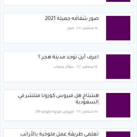
صور شفافه جميلة 2021
١٥ سبتمبر ٢٠٢٠
صور
اعرف أين توجد مدينة هجر ؟
١٥ سبتمبر ٢٠٢٠
سؤال وجواب
هشتاج هل فيروس كورونا منتشر في
السعودية
١٥ سبتمبر ٢٠٢٠
فيروس كورونا (كوفيد-19)‏
تعلمي طريقة عمل ملوخية بالأرانب