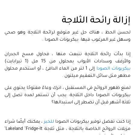
إزالة رائحة الثلاجة
لحسن الحظ ، هناك حل غير متوقع لرائحة الثلاجة وهو صحي
وسهل غير المرغوب فيها: بيكربونات الصودا .
إذا بدأت رائحة الثلاجة تنبعث منها ، فحاول مسح الجدران
والأرفف وسدادات الأبواب بمحلول من 15 مل (1 تيرابايت)
بيكربونات الصودا
إلى 1 لتر من الماء الدافئ ، أو استخدم محلول
مطهر مثل سائل التعقيم ميلتون .
لمنع ظهور الروائح في المستقبل ، اترك وعاءً مفتوحًا يحتوي على
بيكربونات الصودا داخل الثلاجة. يجب أن تستمر لمدة تصل إلى
ثلاثة أشهر قبل أن تضطر إلى استبدالها؟
إذا كنت تفضل توفير بيكربونات الصودا
للخبز
، يمكنك أيضًا شراء
مزيلات الروائح الخاصة بالثلاجة ، مثل ثلاجة Lakeland 'Fridge-It'