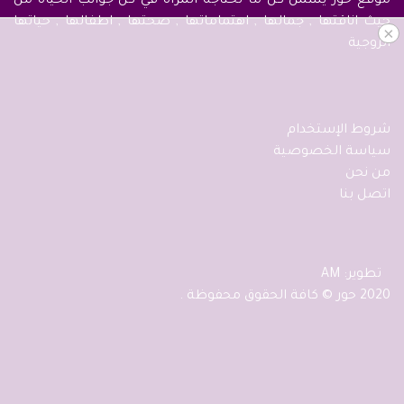
موقع حور يشمل كل ما تحتاجه المرأة في كل جوانب الحياة من
حيث اناقتها , جمالها , اهتماماتها , صحتها , اطفالها , حياتها
×
الزوجية
شروط الإستخدام
سياسة الخصوصية
من نحن
اتصل بنا
تطوير: AM
2020 حور © كافة الحقوق محفوظة .