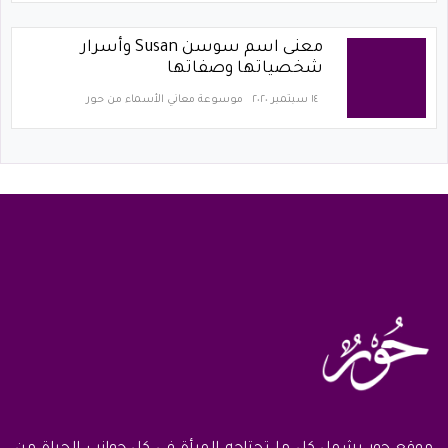
معنى اسم سوسن Susan وأسرار
شخصياتها وصفاتها
١٤ سبتمبر ٢٠٢٠
موسوعة معاني الأسماء من حور