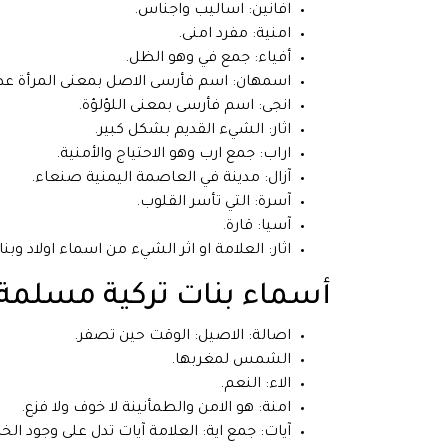
افانين: اساليب واجناس.
امنية: مفرد امنى.
أفياء: جمع في وهو الظل.
اسمهان: اسم فأرسى الاصل بمعنى المرأة عطر
انجى: اسم فأرسى بمعنى اللؤلؤة.
اثار: الشيء القديم بشكل كبير.
اراب: جمع ارب وهو الاحتياج والأمنية.
آزال: مدينة في العاصمة اليمنية صنعاء.
آسرة: التي تأسر القلوب.
آسيا: قارة.
اثار: العلامة او اثر الشيء من اسماء اولاد و
أسماء بنات تركية مسلمة
اصالة: الاصيل: الوقت حين تصفر.
الشمس لمغربها.
الاء: النعم.
امنة: هو الامن والطمأنينة لا خوف ولا فزع.
آيات: جمع اية: العلامة آيات تدل على وجود الخا