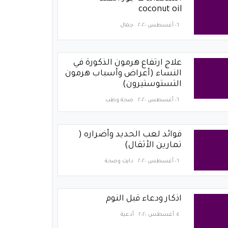
coconut oil
٠٦ أغسطس ٢٠٢٠
جمال
علاج ارتفاع هرمون الذكورة في
النساء (أعراض وأسباب هرمون
التستوستيرون)
٠٦ أغسطس ٢٠٢٠
صحة وطب
فوائد لعب الحديد وأضراره (
تمارين الأثقال)
٠٦ أغسطس ٢٠٢٠
دايت وصحة
اذكار ودعاء قبل النوم
٠٤ أغسطس ٢٠٢٠
أدعية