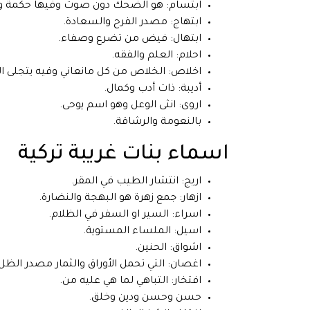
ابتسام: هو الضحك دون صوت وفيها حكمة وات
ابتهاج: مصدر الفرح والسعادة.
ابتهال: فيض من تضرع وصفاء.
احلام: العلم والفقه.
اخلاص: الخلاص من كل مانعاني وفيه يتجلى ا
أديبة: ذات أدب وكمال.
اروى: انثى الوعل وهو اسم يوحى.
بالنعومة والرشاقة.
اسماء بنات غريبة تركية
اريج: انتشار الطيب في المقر.
ازهار: جمع زهرة هو البهجة والنضارة.
اسراء: السير او السفر في الظلام.
اسيل: الملساء المستوية.
اشواق: الحنين.
اغصان: التي تحمل الأوراق والثمار مصدر الظل
افتخار: التباهي لما هي عليه من.
حسن وحسن ودين وخلق.