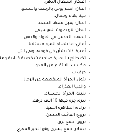
افتكار: انشغال الذهن.
افنان: اسم يوحى بالرفعة والسمو.
فيه بهاء وجمال.
اقبال: يقبل معها السعد
الحان: هو صوت الموسيقى.
المهم: الحدس في الفؤاد والذهن.
أماني: ما يتمناه المرء مستقبلا.
أميرة: ذات شأن في قومها وهي التي.
تضطلع بـ الامارة صاحبة شخصية قيادية ومنزل
مكسب: الانتقام من العدو.
حرف ب.
بتول: المرأة المنقطعة عن الرجال.
والدنيا العذراء.
بثينة: المرأة الحسناء.
بدرة: جرة فيها 10 آلاف درهم.
براءة: الطاهرة النقية.
بروع: الفائقة الحسن.
بروق: جمع برق.
بشائر: جمع بشرى وهو الخير المفرح.