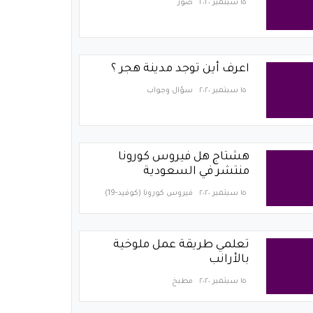
١٥ سبتمبر ٢٠٢٠
صور
اعرف أين توجد مدينة هجر ؟
١٥ سبتمبر ٢٠٢٠
سؤال وجواب
هشتاج هل فيروس كورونا
منتشر في السعودية
١٥ سبتمبر ٢٠٢٠
فيروس كورونا (كوفيد-19)‏
تعلمي طريقة عمل ملوخية
بالأرانب
١٥ سبتمبر ٢٠٢٠
مطبخ