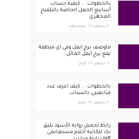
بالخطوات ... كيفيه حساب
أسابيع الحمل الخاصة بالتلقيح
المجهري
١٦ سبتمبر ٢٠٢٠
صحة وطب
ماوصف برج ايفل وفي اي منطقة
يقع برج ايفل المائل
١٦ سبتمبر ٢٠٢٠
أبراج
بالخطوات ... كيف اعرف عدد
متابعيني بالسناب
١٦ سبتمبر ٢٠٢٠
تقنية
رابط تحميل رواية الأسود يليق
بك للكاتبة أحلام مستغانمي
pdf برابط مباشر