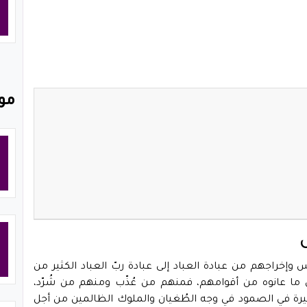
مو
ناس وإخراجهم من عبادة العباد إلى عبادة ربّ العباد الكثير من
ى ما عانوه من أقوامهم، فمنهم من عُذّب ومنهم من شُرّد،
يرة في الصمود في وجه الطُغيان والملوك الظالمين من أجل