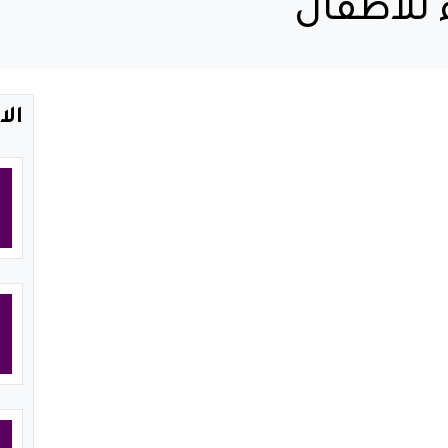
للاطفال
الا