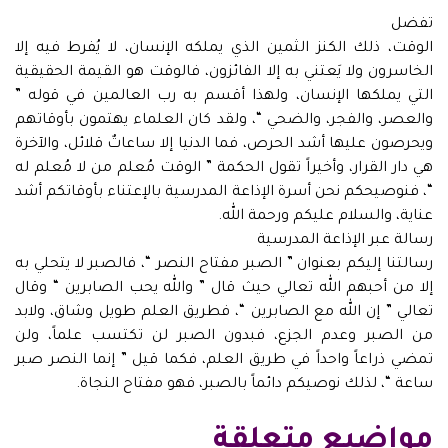
تفضل
الوقت، ذلك الكنز الثمين الذي يملكه الإنسان، لا يُفرط فيه إلا
الخاسرون ولا يَعتني به إلا الفائزون، فالوقت هو القيمة الحقيقية
التي يملكها الإنسان، ولهذا أقسم به رب العالمين في قوله ”
والعصر، والفجر، والضحي “، ولقد كان العلماء يهتمون بأوقاتهم
ويحرصون عليها أشد الحرص، فما الدنيا إلا ساعاتٌ قلائل، والآخرة
هي دار القرار، وأخيراً تقول الحكمة ” الوقت مُعلم من لا مُعلم له
“، فنوصيحكم نحن أسرة الإذاعة المدرسية بالإعتناء بأوقاتكم أشد
عناية، والسلام عليكم ورحمة الله.
رسالة عبر الإذاعة المدرسية
رسالتنا إليكم بعنوان ” الصبر مفتاح النصر “، فالصبر لا يتحلي به
إلا من أحبهم الله تعالي حيث قال ” والله يحب الصابرين “ وقال
تعالي ” إن الله مع الصابرين “، فطريق العلم طويل وشاق، ولابد
من الصبر وعدم الجزع، فبدون الصبر لن تكتسب علماً، ولن
تمضي ذراعاً واحداً في طريق العلم، فكما قيل ” إنما النصر صبر
ساعة “، لذلك نوصيكم دائماً بالصبر، فهو مفتاح النجاة.
مواضيع متعلقة