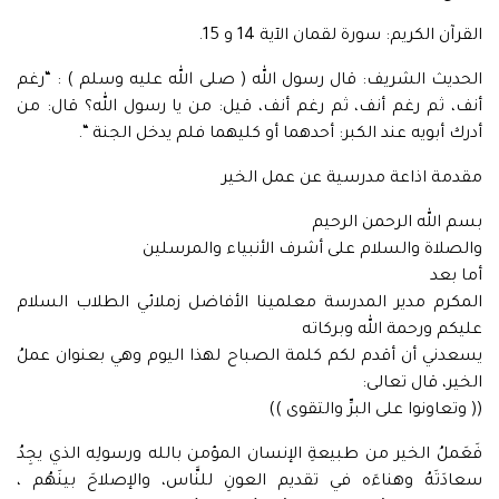
القرآن الكريم: سورة لقمان الآية 14 و 15.
الحديث الشريف: قال رسول الله ( صلى الله عليه وسلم ) : “رغم
أنف، ثم رغم أنف، ثم رغم أنف، قيل: من يا رسول الله؟ قال: من
أدرك أبويه عند الكبر: أحدهما أو كليهما فلم يدخل الجنة “.
مقدمة اذاعة مدرسية عن عمل الخير
بسم الله الرحمن الرحيم
والصلاة والسلام على أشرف الأنبياء والمرسلين
أما بعد
المكرم مدير المدرسة معلمينا الأفاضل زملائي الطلاب السلام
عليكم ورحمة الله وبركاته
يسعدني أن أقدم لكم كلمة الصباح لهذا اليوم وهي بعنوان عملُ
الخير، قال تعالى:
(( وتعاونوا على البرِّ والتقوى ))
فَعَملُ الخير من طبيعةِ الإنسان المؤمن بالله ورسولِه الذي يجِدُ
سعادَتَهُ وهناءَه في تقديم العونِ للنَّاس، والإصلاحَ بينَهُم ،