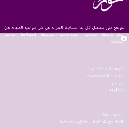
موقع حور يشمل كل ما تحتاجه المرأة في كل جوانب الحياة من
حيث اناقتها , جمالها , اهتماماتها , صحتها , اطفالها , حياتها
×
الزوجية
شروط الإستخدام
سياسة الخصوصية
من نحن
اتصل بنا
تطوير: AM
2020 حور © كافة الحقوق محفوظة .