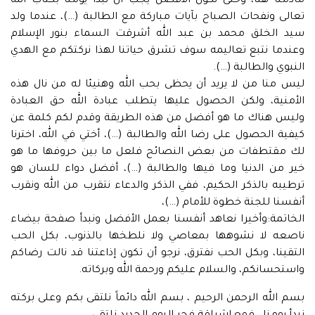
مادمنا هنا، وحتى نكون الأفضل يجب أن نبدأ يومنا بكتاب الله
تعالى ونفحات الصباح بآيات مباركة مع الطالبة (…)، عندما ولد
سيد الخلق محمد بن عبد الله أشرقت السماء بنور الإسلام
وعندما نتبع تعاليمه سوف تشرق حياتنا لهذا نركتكم مع الهدي
النبوي والطالبة (…).
ليس منا من لا يريد أن يحظى بحب الله وهنيئا له من نال هذه
الأمنية، ولكن الحصول عليها يتطلب عبادة الله حق العبادة
وليس هناك ما هو أفضل من هذه الطريقة وقدم لكم كلمة عن
كيفية الحصول على رضا الله والطالبة (…)، أختي في الله، اخترنا
لك مقتطفات من بعض النصائح فلعل ما بين حروفها ما هو
خير من الدنيا وما فيها والطالبة (…)، أفضل دواء للسان هو
ترطيبه بالذكر الحكيم، ففي الذكر والدعاء نتقرب من الله ونقرب
أنفسنا للجنة خطوة للأمام (…)،
الخاتمة:وأخيرا نعاهد أنفسنا بعمل الأفضل ونبدأ صفحة بيضاء
ناصعه لا نشوهها بمعاصي ولا نلطخها بالذنوب، بكل الحب
التقينا، وبكل الحب نفترق، نرجو أن تكون إذاعتنا قد نالت رضاكم
واستحسانكم، والسلام عليكم ورحمة الله وبركاته.
بسم الله الرحمن الرحيم ، بسم الله دائماً نلتقى بكم وعلى بركته