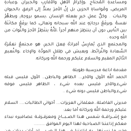
ومساعدةِ المُحتاج ،وإكرامُ الأهلِ والأقاربِ والجيران ،وعيادةِ
المريض، ومُواساةِ الحزين بل إنَّ الأمرَ يمتدُّ إلى الرفقِ بالحيوان
والنبات . وكلُّ عملِ خيرٍ يفعله الإنسان ،يسمو بروحِة،ِ ويطهِّرُ
نفسهُ ،ويرفَعُ درجاتِهِ عند الله سبحانه وتعالى، كما يرفَعُ مكانَتَهُ
بين النَّاسِ دون أن ينتظِرَ منهم أجراً ،لأنَّةُ ينتَظِرُ الأجرَ والثَّوابَ من
الله وحده .
والمجتمع الذي يُمارِسُ أفرادَهُ فِعلَ الخيرِ، هو مجتمعٌ تغمُرَهُ
السَّعادة والتَّرابُط، ويعيش في ظِلالِ المودَّة والإخاء ،والنَّعيمِ
الدَّائِم المقيم والسلام عليكم ورحمة الله وبركاته.
مقدمة اذاعة مدرسية طويلة
الحمد الله الأول والآخر…. الظاهر والباطن… الأول فليس قبله
شيء,والآخر فليس بعده شيء ، الظاهر فليس فوقه
شيء,والباطن فليس دونه شيء ..
مديرتي الفاضلة…معلماتي العزيزات…. أخواتي الطالبات….. السلام
عليكم ورحمة الله وبركاته أما بعد:
مع إشـــراقـــة شمس هــذا الصــبــــاح ومعزقــزقــة عصافيره نبداء
معكم إذاعتنا الصباحية لهذا اليوم الموافق ………..