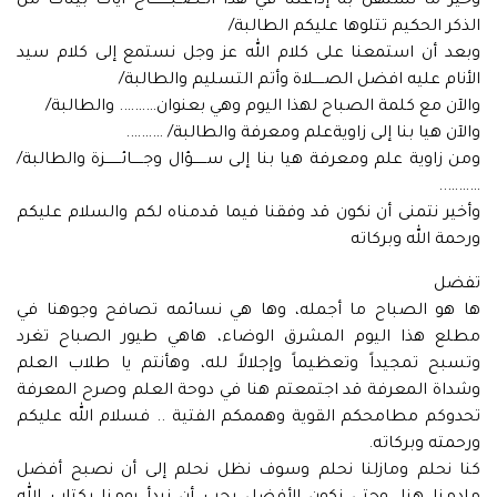
وخير ما نستهل به إذاعتنا في هذا الــصــبـــــــــاح آيات بينات من
الذكر الحكيم تتلوها عليكم الطالبة/
وبعد أن استمعنا على كلام الله عز وجل نستمع إلى كلام سيد
الأنام عليه افضل الصـــــلاة وأتم التسليم والطالبة/
والآن مع كلمة الصباح لهذا اليوم وهي بعنوان………. والطالبة/
والآن هيا بنا إلى زاويةعلم ومعرفة والطالبة/ ……….
ومن زاوية علم ومعرفة هيا بنا إلى ســــــؤال وجـــــائـــــــزة والطالبة/
………..
وأخير نتمنى أن نكون قد وفقنا فيما قدمناه لكم والسلام عليكم
ورحمة الله وبركاته
تفضل
ها هو الصباح ما أجمله، وها هي نسائمه تصافح وجوهنا في
مطلع هذا اليوم المشرق الوضاء، هاهي طيور الصباح تغرد
وتسبح تمجيداً وتعظيماً وإجلالاً لله، وهأنتم يا طلاب العلم
وشداة المعرفة قد اجتمعتم هنا في دوحة العلم وصرح المعرفة
تحدوكم مطامحكم القوية وهممكم الفتية .. فسلام الله عليكم
ورحمته وبركاته.
كنا نحلم ومازلنا نحلم وسوف نظل نحلم إلى أن نصبح أفضل