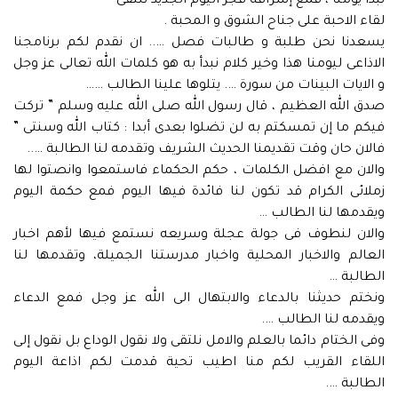
نبدأ يومنا ، فمع إشراقة فجر اليوم الجديد نلتقى
لقاء الاحبة على جناح الشوق و المحبة .
يسعدنا نحن طلبة و طالبات فصل ….. ان نقدم لكم برنامجنا
الاذاعى ليومنا هذا وخير كلام نبدأ به هو كلمات الله تعالى عز وجل
و الايات البينات من سورة …. يتلوها علينا الطالب ……
صدق الله العظيم ، قال رسول الله صلى الله عليه وسلم ” تركت
فيكم ما إن تمسكتم به لن تضلوا بعدى أبدا : كتاب الله وسنتى ”
فالان حان وقت تقديمنا الحديث الشريف وتقدمه لنا الطالبة …..
والان مع افضل الكلمات ، حكم الحكماء فاستمعوا وانصتوا لها
زملائى الكرام قد تكون لنا فائدة فيها اليوم فمع حكمة اليوم
ويقدمها لنا الطالب …
والان لنطوف فى جولة عجلة وسريعه نستمع فيها لأهم اخبار
العالم والاخبار المحلية واخبار مدرستنا الجميلة، وتقدمها لنا
الطالبة …
ونختم حديثنا بالدعاء والابتهال الى الله عز وجل فمع الدعاء
ويقدمه لنا الطالب ….
وفى الختام دائما بالعلم والامل نلتقى ولا نقول الوداع بل نقول إلى
اللقاء القريب لكم منا اطيب تحية قدمت لكم اذاعة اليوم
الطالبة ….