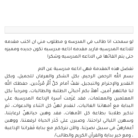
لو سمحت انا طالب في المدرسه و مطلوب مني ان اكتب مقدمه
للاذاعه المدرسيه فاريد مقدمه اذاعه مدرسيه تكون جديده ومميزه
حتى يتم القائها في الاذاعه المدرسيه وشكرا
تفضل هذه المقدمة فهي اذاعه مدرسية عن الام
بسم الله الرحمن الرحيم، بكل الشكر والعرفان للجميل، وبكل
التقدير والإحترام والتبجيل، نقفُ أمام كلِّ أُمِّ مُردِّدين، حفظك الله
لنا فاللهم آمين، أهلاً بكم أحبائي الطلبة والطالبات، ومرحباً بكل
المعلمين والمعلمات، فقد عَزَمت أسرة الإذاعة المدرسية علي
البداية مع أمهاتنا الغاليات، لنقدم لهنّ كل الثناء والدعوات، ثم
تذكير طلابنا بطاعة كل الأمهات، فقد وهبن حياتهنّ لرعايتنا،
وسهرن الليالي لراحتنا، وصبرن علي كَدَر الحياة لرفعتنا، ووهبن
أعمارهنّ في سبيل نصرتنا، والآن نترككم مع بداية فَقراتنا الإذاعية
، ومع خير بداية والقرآن الكريم والطالب/