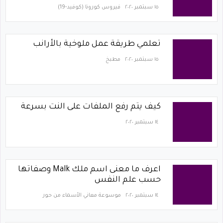
١٥ سبتمبر ٢٠٢٠
فيروس كورونا (كوفيد-19)‏
تعلمي طريقة عمل ملوخية بالأرانب
١٥ سبتمبر ٢٠٢٠
مطبخ
كيف يتم رفع الملفات على النت بسرعة
١٤ سبتمبر ٢٠٢٠
اعرف ما معنى اسم ملك Malk وصفاتها
حسب علم النفس
١٤ سبتمبر ٢٠٢٠
موسوعة معاني الأسماء من حور