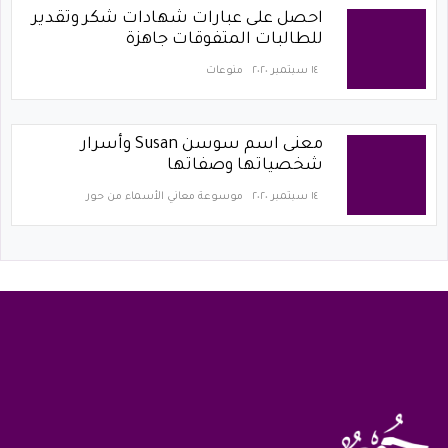
احصل على عبارات شهادات شكر وتقدير
للطالبات المتفوقات جاهزة
١٤ سبتمبر ٢٠٢٠
منوعات
معنى اسم سوسن Susan وأسرار
شخصياتها وصفاتها
١٤ سبتمبر ٢٠٢٠
موسوعة معاني الأسماء من حور