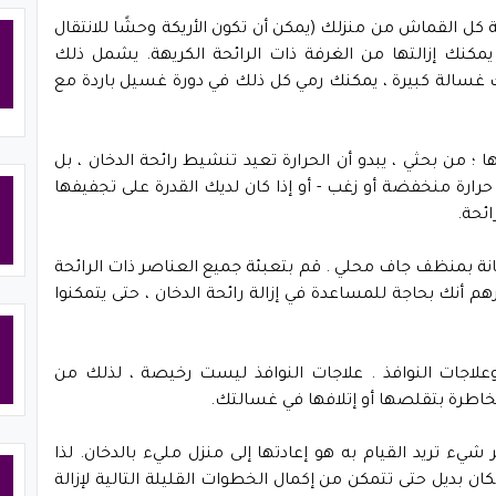
الة كل القماش من منزلك (يمكن أن تكون الأريكة وحشًا للانتقال
 يمكنك إزالتها من الغرفة ذات الرائحة الكريهة. يشمل ذلك
يك غسالة كبيرة ، يمكنك رمي كل ذلك في دورة غسيل باردة مع
؛ من بحثي ، يبدو أن الحرارة تعيد تنشيط رائحة الدخان ، بل
رارة منخفضة أو زغب - أو إذا كان لديك القدرة على تجفيفها
ئحة.
تعانة بمنظف جاف محلي . قم بتعبئة جميع العناصر ذات الرائحة
م أنك بحاجة للمساعدة في إزالة رائحة الدخان ، حتى يتمكنوا
علاجات النوافذ . علاجات النوافذ ليست رخيصة ، لذلك من
خاطرة بتقلصها أو إتلافها في غسالتك.
يء تريد القيام به هو إعادتها إلى منزل مليء بالدخان. لذا
 بديل حتى تتمكن من إكمال الخطوات القليلة التالية لإزالة