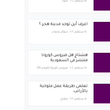
١٥ سبتمبر ٢٠٢٠
صور
اعرف أين توجد مدينة هجر ؟
١٥ سبتمبر ٢٠٢٠
سؤال وجواب
هشتاج هل فيروس كورونا
منتشر في السعودية
١٥ سبتمبر ٢٠٢٠
فيروس كورونا (كوفيد-19)‏
تعلمي طريقة عمل ملوخية
بالأرانب
١٥ سبتمبر ٢٠٢٠
مطبخ