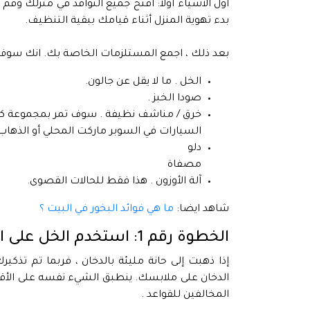
أول الأشياء أولاً: افتح جميع النوافذ في منزلك 
بدء تهوية المنزل أثناء قيامك ببقية التنظيف.
بعد ذلك ، اجمع المستلزمات الخاصة بك. انك سوف 
الخل . ما لا يقل عن جالون.
صودا الخبز .
خرق / مناشف نظيفة . سوف تمر بمجموعة كبير
السيارات في السوبر ماركت المحلي أو الذهاب إ
دلو
مصفاة
آلة الأوزون . هذا فقط للحالات القصوى.
شاهد ايضا:
ما هي فوائد البخور في البيت ؟
الخطوة رقم 1: استخدم الخل على الأقمشة
إذا ذهبت إلى حانة مليئة بالدخان ، فربما تم تذكير
الدخان على ملابسك. ينطبق الشيء نفسه على الأ
المخالفين للقواعد .