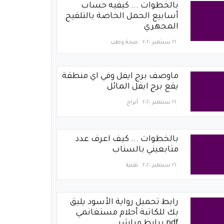
بالخطوات ... كيفيه حساب
أسابيع الحمل الخاصة بالتلقيح
المجهري
١٦ سبتمبر ٢٠٢٠
صحة وطب
ماوصف برج ايفل وفي اي منطقة
يقع برج ايفل المائل
١٦ سبتمبر ٢٠٢٠
أبراج
بالخطوات ... كيف اعرف عدد
متابعيني بالسناب
١٦ سبتمبر ٢٠٢٠
تقنية
رابط تحميل رواية الأسود يليق
بك للكاتبة أحلام مستغانمي
pdf برابط مباشر