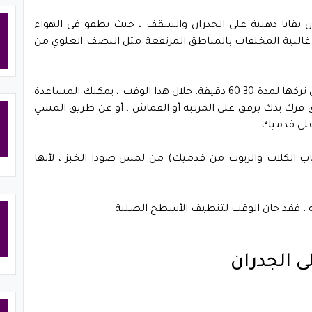
 بقايا دهنية على الجدران والسقف ، حيث يطفو في الهواء
لبية المخلفات بالمناطق المرتفعة مثل النصف العلوي من
بعد ذلك ، اترك صودا الخبز تعمل بسحرها عن طريق تركها لمدة 30-60 دقيقة. خلال هذا الوقت ، يمكنك المساعدة
فرك يدك برفق على المرتبة أو القماش ، أو عن طريق المشي
على قدميك.
اب الكلاب والزيوت من قدميك) من لمس صودا الخبز ، لأنها
ة ، فقد حان الوقت لتنظيف الأسطح الصلبة.