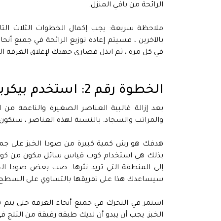
الرائحة من باقي المنزل.
ملاحظة سريعة: يجب إكمال الخطوات الثلاث التال
بالآخرين ، فسيتم إعادة توزيع الرائحة في جميع أنحا
في كل مرة ، ثم ابذل قصارى جهدك لإغلاق الغرفة ال
الخطوة رقم 2: استخدم بيكربونات الصودا على السجاد والأثاث
بعد إزالة غالبية العناصر الصغيرة والناعمة من 
والمراتب والسجاد. بالنسبة لهذه العناصر ، ستكو
هدفك هو رش كمية كبيرة من صودا الخبز على جمي
بذلك هي استخدام كوب قياس سائل مكون من كوبين 
إلى المنطقة التي تريد نثرها. صب بعض صودا ال
سيساعدك هذا على تفريقها بالتساوي على السطح.
استمر في التحرك في جميع أنحاء الغرفة حتى يتم
الخبز. يجب أن يبدو أن لديك طبقة رقيقة من الثلج في