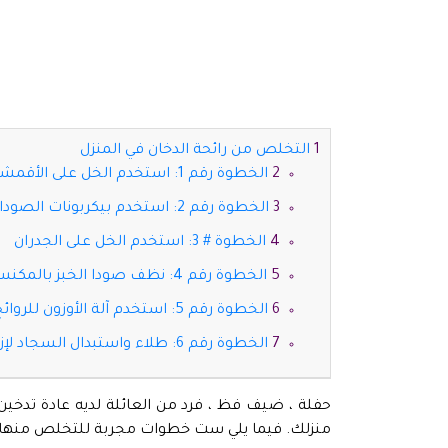
التخلص من رائحة الدخان في المنزل
الخطوة رقم 1: استخدم الخل على الأقمشة
الخطوة رقم 2: استخدم بيكربونات الصودا على السجاد والأثاث
الخطوة # 3: استخدم الخل على الجدران
الخطوة رقم 4: نظف صودا الخبز بالمكنسة الكهربائية (وكرر ذلك؟)
الخطوة رقم 5: استخدم آلة الأوزون للروائح القوية
الخطوة رقم 6: طلاء واستبدال السجاد لإزالة الروائح القوية
حفلة ، ضيف فظ ، فرد من العائلة لديه عادة تدخين 
منزلك. فيما يلي ست خطوات مجربة للتخلص منها نه