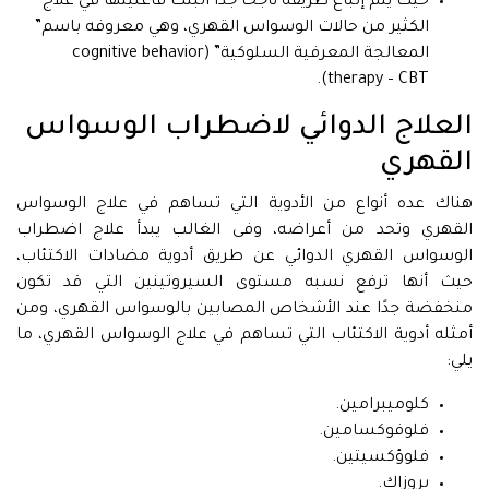
حيث يتم إتباع طريقه ناجحا جدا أثبتت فاعليتها في علاج
الكثير من حالات الوسواس القهري، وهي معروفه باسم”
المعالجة المعرفية السلوكية” (cognitive behavior
therapy – CBT).
العلاج الدوائي لاضطراب الوسواس
القهري
هناك عده أنواع من الأدوية التي تساهم في علاج الوسواس
القهري وتحد من أعراضه، وفى الغالب يبدأ علاج اضطراب
الوسواس القهري الدوائي عن طريق أدوية مضادات الاكتئاب،
حيث أنها ترفع نسبه مستوى السيروتينين التي قد تكون
منخفضة جدًا عند الأشخاص المصابين بالوسواس القهري، ومن
أمثله أدوية الاكتئاب التي تساهم في علاج الوسواس القهري، ما
يلي:
كلوميبرامين.
فلوفوكسامين.
فلوؤكسيتين.
بروزاك.