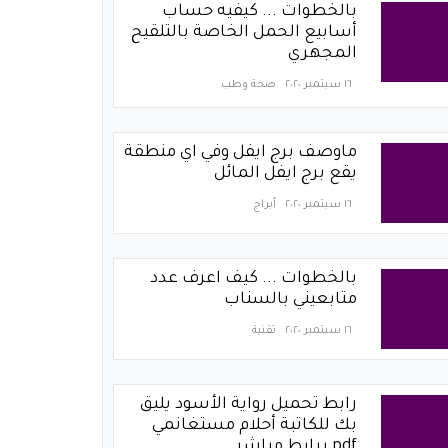
بالخطوات ... كيفيه حساب
أسابيع الحمل الخاصة بالتلقيح
المجهري
١٦ سبتمبر ٢٠٢٠
صحة وطب
ماوصف برج ايفل وفي اي منطقة
يقع برج ايفل المائل
١٦ سبتمبر ٢٠٢٠
أبراج
بالخطوات ... كيف اعرف عدد
متابعيني بالسناب
١٦ سبتمبر ٢٠٢٠
تقنية
رابط تحميل رواية الأسود يليق
بك للكاتبة أحلام مستغانمي
pdf برابط مباشر