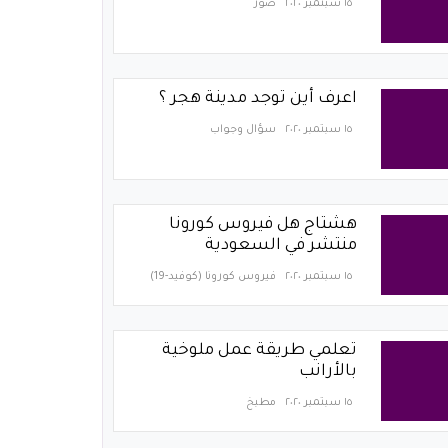
١٥ سبتمبر ٢٠٢٠
صور
اعرف أين توجد مدينة هجر ؟
١٥ سبتمبر ٢٠٢٠
سؤال وجواب
هشتاج هل فيروس كورونا
منتشر في السعودية
١٥ سبتمبر ٢٠٢٠
فيروس كورونا (كوفيد-19)‏
تعلمي طريقة عمل ملوخية
بالأرانب
١٥ سبتمبر ٢٠٢٠
مطبخ