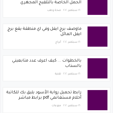
الحمل الخاصة بالتلقيح المجهري
١٦ سبتمبر ٢٠٢٠
صحة وطب
ماوصف برج ايفل وفي اي منطقة يقع برج
ايفل المائل
١٦ سبتمبر ٢٠٢٠
أبراج
بالخطوات ... كيف اعرف عدد متابعيني
بالسناب
١٦ سبتمبر ٢٠٢٠
تقنية
رابط تحميل رواية الأسود يليق بك للكاتبة
أحلام مستغانمي pdf برابط مباشر
١٦ سبتمبر ٢٠٢٠
منوعات