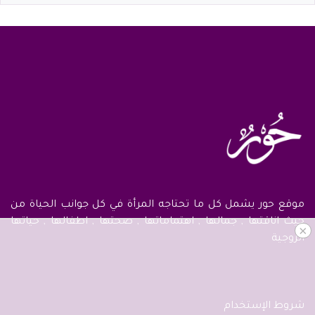
موقع حور يشمل كل ما تحتاجه المرأة في كل جوانب الحياة من
حيث اناقتها , جمالها , اهتماماتها , صحتها , اطفالها , حياتها
×
الزوجية
شروط الإستخدام