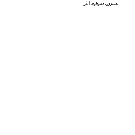
سترزق بمولود أنثى.