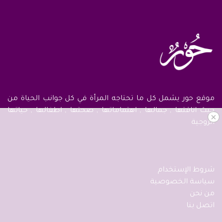
موقع حور يشمل كل ما تحتاجه المرأة في كل جوانب الحياة من
حيث اناقتها , جمالها , اهتماماتها , صحتها , اطفالها , حياتها
×
الزوجية
شروط الإستخدام
سياسة الخصوصية
من نحن
اتصل بنا