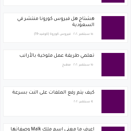
هشتاج هل فيروس كورونا منتشر في
السعودية
١٥ سبتمبر ٢٠٢٠
فيروس كورونا (كوفيد-19)‏
تعلمي طريقة عمل ملوخية بالأرانب
١٥ سبتمبر ٢٠٢٠
مطبخ
كيف يتم رفع الملفات على النت بسرعة
١٤ سبتمبر ٢٠٢٠
اعرف ما معنى اسم ملك Malk وصفاتها