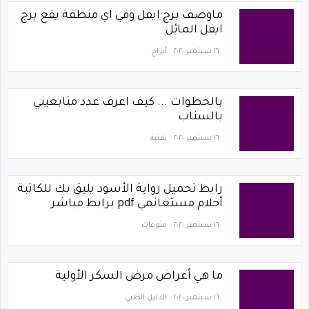
ماوصف برج ايفل وفي اي منطقة يقع برج
ايفل المائل
١٦ سبتمبر ٢٠٢٠
أبراج
بالخطوات ... كيف اعرف عدد متابعيني
بالسناب
١٦ سبتمبر ٢٠٢٠
تقنية
رابط تحميل رواية الأسود يليق بك للكاتبة
أحلام مستغانمي pdf برابط مباشر
١٦ سبتمبر ٢٠٢٠
منوعات
ما هي أعراض مرض السكر الأولية
١٦ سبتمبر ٢٠٢٠
الدليل الطبي