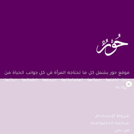
موقع حور يشمل كل ما تحتاجه المرأة في كل جوانب الحياة من
حيث اناقتها , جمالها , اهتماماتها , صحتها , اطفالها , حياتها
×
الزوجية
شروط الإستخدام
سياسة الخصوصية
من نحن