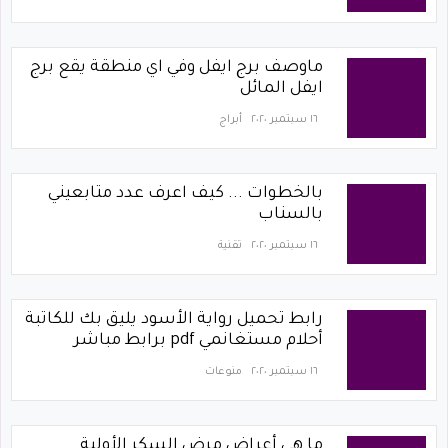
ماوصف برج ايفل وفي اي منطقة يقع برج
ايفل المائل
١٦ سبتمبر ٢٠٢٠
أبراج
بالخطوات ... كيف اعرف عدد متابعيني
بالسناب
١٦ سبتمبر ٢٠٢٠
تقنية
رابط تحميل رواية الأسود يليق بك للكاتبة
أحلام مستغانمي pdf برابط مباشر
١٦ سبتمبر ٢٠٢٠
منوعات
ما هي أعراض مرض السكر الأولية