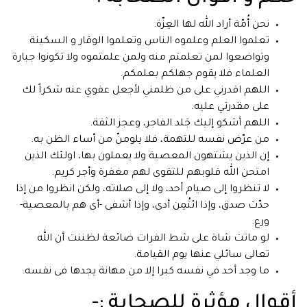
نحن أُمّة أراد الله لها العِزّة.
تعلموا العلم وعلموه الناس وتعلموا الوقار و السكينة
وتواضعوا لمن تعلمتم منه ولمن علمتموه ولا تكونوا جبارة
العلماء فلا يقوم جهلكم بعلمكم.
اللهم اقدرني على من ظلمني لأجعل عفوي عنه شكراً لك
على مقدرتي عليه.
اللهم أشكو إليك جَلد الفاجر، وعجز الثقة.
من عرّض نفسه للتهمة، فلا يلومنّ من أساء الظن به.
إن الذين يشتهون المعصية ولا يعملون بها، اولئك الذين
امتحن الله قلوبهم للتقوى لهم مغفرة وأجر كريم.
لا تنظروا إلى صيام أحد، ولا إلى صلاته، ولكن انظروا من إذا
حدّث صدق، وإذا ائتُمِن أدى، وإذا أشفى -أى هم بالمعصية-
ورع.
لو ماتت شاة على شط الفرات ضائعة لظننت أن الله
تعالى سائلي عنها يوم القيامة.
ما وجد أحد في نفسه كبرا إلا من مهانة يجدها فى نفسه.
أقوال مؤثرة للصحابة :-