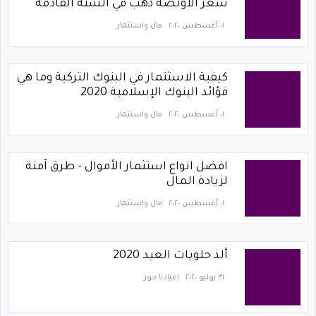
سعر الأونصة ذهب في السنة القادمة
٠١ أغسطس ٢٠٢٠
مال واستثمار
كيفية الاسثتمار في البنوك التركية وما هي
فؤائد البنوك الإسلامية 2020
٠١ أغسطس ٢٠٢٠
مال واستثمار
افضل انواع استثمار الأموال - طرق آمنة
لزيادة المال
٠١ أغسطس ٢٠٢٠
مال واستثمار
ألذ حلويات العيد 2020
٣١ يوليو ٢٠٢٠
اعيادنا حور