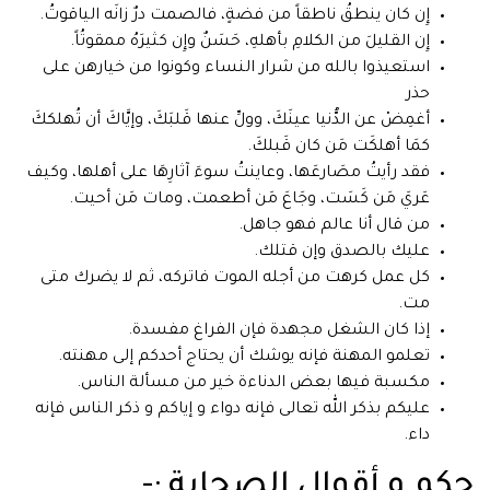
إِن كان ينطقُ ناطقاً من فضةٍ، فالصمت درٌ زانَه الياقوتُ.
إِن القليلَ من الكلامِ بأهلهِ، حَسَنٌ وإِن كثيرَهُ ممقوتُاً.
استعيذوا بالله من شرار النساء وكونوا من خيارهن على
حذر
أغمِضْ عن الدُّنيا عينَكَ، وولِّ عنها قَلبَكَ، وإيَّاكَ أن تُهلككَ
كمَا أهلكَت مَن كان قَبلكَ.
فقد رأيتُ مصَارعَها، وعاينتُ سوءَ آثارِهَا على أهلها، وكيف
عَريَ مَن كَسَت، وجَاعَ مَن أطعمت، ومات مَن أحيت.
من قال أنا عالم فهو جاهل.
عليك بالصدق وإن قتلك.
كل عمل كرهت من أجله الموت فاتركه، ثم لا يضرك متى
مت.
إذا كان الشغل مجهدة فإن الفراغ مفسدة.
تعلمو المهنة فإنه يوشك أن يحتاج أحدكم إلى مهنته.
مكسبة فيها بعض الدناءة خير من مسألة الناس.
عليكم بذكر الله تعالى فإنه دواء و إياكم و ذكر الناس فإنه
داء.
حكم و أقوال الصحابة :-