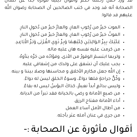
قد ورد خلال رحلتنا حكم وأقوال دينية مؤثرة جدا عن لسان
الصحابة أنه قد وجد في كتب الصالحين أن الصحابة رضوان الله
عليهم قد قالوا:
الموت خيرٌ من رُكوبِ العارِ، والعارُ خيرٌ من دُخولِ النارِ.
الموتُ خيرٌ من رُكوبِ العارِ، والعارُ خيرٌ من دُخولِ النارِ.
عَلَيْـكَ بِبِـرِّ الـوَالِدَيْـنِ كِلَيْهِـمَا وَبِـرِّ ذَوِي القُـرْبَى وَبَـرِّ الأَبَاعِـدِ.
من كرمت عليه نفسه هان عليه ماله.
ولربما ابتسمَ الوقورُ من الأذى، وفؤادُه من حَرَّه يتأوهُ.
يجب عليك أن تشفق على ولدك من إشفاقي عليه.
إن الله جعل مكارم الأخلاق و محاسنها وصلا بيننا و بينه.
وكُلُّ جراحةٍ فلها دواءٌ، وسوءُ الخلقِ ليسَ له دواءُ.
وليس بدائمٍ أبداً نعيمٌ، كذاكَ البؤسُ ليس له بقاءُ.
من ضيع الأمانة و رضي بالخيانة فقد تبرأ من الديانة.
أداء الأمانة مفتاح الرزق.
من أطال الأمل أساء العمل.
من جرى في عنان أمله عثر بأجله.
أقوال مأثورة عن الصحابة :-