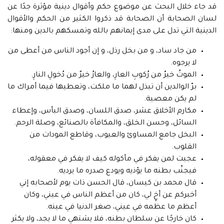
قد جاء خلال البحث عن موضوع حكم وأقوال دينية مؤثرة جدًا عن
لسان الصحابة أن الصحابة قد ذكروا الكثير من الحكم والأقوال
الدينية التي تدل على مدى إيمانهم بالله وتمسكهم بالدين ومنها:
من جاد ساد، و من بخل رذل، و إن أجود الناس من أعطى من
لا يرجوه.
الموتُ خيرٌ من رُكوبِ العارِ، والعارُ خيرٌ من دُخولِ النارِ.
برّ الوالدين أن تبذل لهما ما ملكت، وتعطيها فيما أمراك ما
لم يكن معصية.
مكارم الأخلاق عشر، صدق اللسان، وصدق البأس، وإعطاء
السائل، وحسن الخلق، والمكافأة بالصنائع، وصلة الرحم.
البخل جامع المساوئ والعيوب، وقاطع المودات من
القلوب.
عجبت لمن يفكر في مأكوله كيف لا يفكر في معقوله،
فيجنّب بطنه ما يؤذيه ويودع صدره ما يرديه.
قال محمد بن كيسان، قال الحسن ذات يوم لأصحابه إني
أخبركم عن أخٍ لي، كان من أعظم الناس في عيني، وكان
أعظم ما عظمه في عيني، صغر الدنيا في عينه.
كان خارجًا عن سلطان بطنه، فلا يشتهي ما لا يجد، ولا يكثر