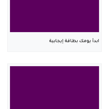
ابدأ يومك بطاقة إيجابية