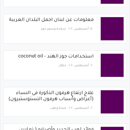
معلومات عن لبنان اجمل البلدان العربية
٠٧ أغسطس ٢٠٢٠
سياحة وسفر حور
استخدامات جوز الهند - coconut oil
٠٦ أغسطس ٢٠٢٠
جمال
علاج ارتفاع هرمون الذكورة في النساء
(أعراض وأسباب هرمون التستوستيرون)
٠٦ أغسطس ٢٠٢٠
صحة وطب
فوائد لعب الحديد وأضراره ( تمارين