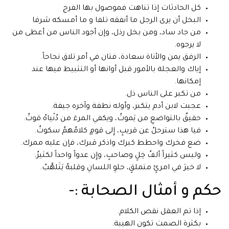
كل الحادثات إذا تناهت فموصول بها الفرج
البخل أن يرى الرجل ما أنفقه تلفا و ما أمسكه شرفا
من جاد ساد، ومن بخل رذل، وإن أجود الناس من أعطى من
لا يرجوه.
الرفق يمن والأناة سعادة، فتان في أمر تلاق نجاحاً.
إياك والعجلة بالأمور قبل أوانها أو التثبيط فيها عند
إمكانها.
من تكبر على الناس ذل.
عجبت لابن أدم يتكبر، وأوله نطفة وآخره جيفة.
حقيقٌ بالتواضعِ من يَموتُ، ويكفي المرءَ من دُنْياهُ قوتُ.
فيا هذا سترحلُ عن قريبٍ، إِلى قومٍ كلامُهمُ سكوتُ.
ضع فخرك واحطط كبرك واذكر قبرك، فإن عليه ممرك.
وليس كثيراً ألفُ خِلٍ وصاحبٍ، وإِن عدواً واحداً لكثيرُ.
لا خيرَ في امرئٍ متملقٍ، حلوِ اللسانِ وقلبهُ يَتَلهَّبُ.
حكم و أمثال الصحابة :-
إذا تم العقل نقص الكلام.
بكثرة الصمت تكون الهيبة.