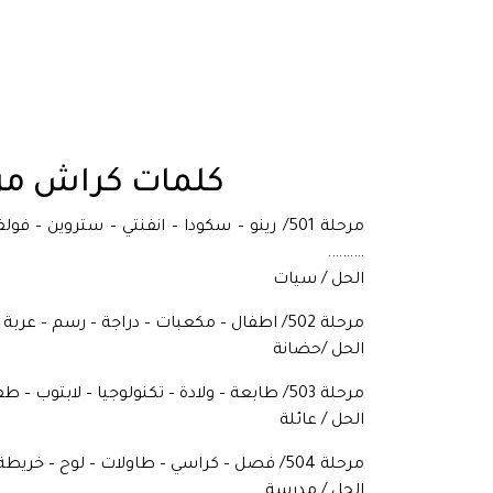
كلمات كراش من 500 الى 600 با
مرحلة 501/ رينو – سكودا – انفنتي – ستروين 
……….
الحل / سيات
مرحلة 502/ اطفال – مكعبات – دراجة – رسم – عربة – حشرة – الوان – معجون – كرة – ……..
الحل /حضانة
مرحلة 503/ طابعة – ولادة – تكنولوجيا – لابتوب – طفل – راوتر – زواج – ……….
الحل / عائلة
مرحلة 504/ فصل – كراسي – طاولات – لوح – خريطة – بروجكتور – فارغ – كيمياء ………. –
الحل / مدرسة