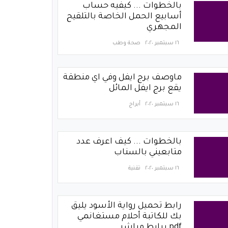
بالخطوات ... كيفيه حساب
أسابيع الحمل الخاصة بالتلقيح
المجهري
١٦ سبتمبر ٢٠٢٠
صحة وطب
ماوصف برج ايفل وفي اي منطقة
يقع برج ايفل المائل
١٦ سبتمبر ٢٠٢٠
أبراج
بالخطوات ... كيف اعرف عدد
متابعيني بالسناب
١٦ سبتمبر ٢٠٢٠
تقنية
رابط تحميل رواية الأسود يليق
بك للكاتبة أحلام مستغانمي
pdf برابط مباشر