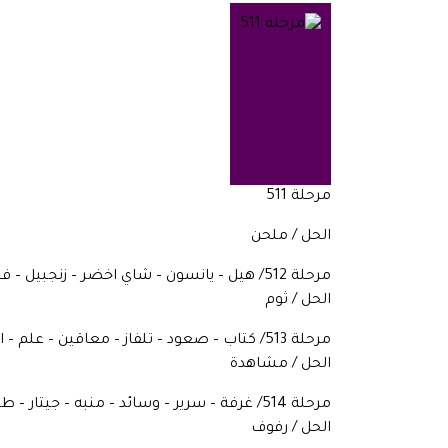
مرحلة 511
الحل / ملحن
مرحلة 512/ هيل – يانسون – شاي اخضر – زنجبيل – فلفل حار – قرفة – جوزة الطيب – قرنفل – زعفران – ……..
الحل / ثوم
مرحلة 513/ كتاب – صعود – تلفاز – معاقين – علم – اجتهاد – قراءة – …………..
الحل / مشاهدة
مرحلة 514/ غرفة – سرير – وسائد – منبه – جيتار – طائرة – كرة أرضية – العاب – غيمة – ………..
الحل / رفوف