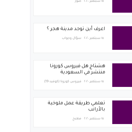
١٥ سبتمبر ٢٠٢٠
صور
اعرف أين توجد مدينة هجر ؟
١٥ سبتمبر ٢٠٢٠
سؤال وجواب
هشتاج هل فيروس كورونا
منتشر في السعودية
١٥ سبتمبر ٢٠٢٠
فيروس كورونا (كوفيد-19)‏
تعلمي طريقة عمل ملوخية
بالأرانب
١٥ سبتمبر ٢٠٢٠
مطبخ