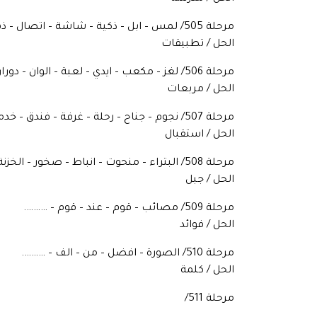
مرحلة 505/ لمس – ابل – ذكية – شاشة – اتصال – ذهبية – مربعة – ساعة يد – ……….
الحل / تطبيقات
مرحلة 506/ لغز – مكعب – ايدي – لعبة – الوان – دوران – ترتيب – روبيك – ………
الحل / مربعات
مرحلة 507/ نجوم – جناح – رحلة – غرفة – فندق – خدمة – طابق – فطور – سياحة – ……….
الحل / استقبال
مرحلة 508/ البتراء – منحوت – انباط – صخور – الخزنة …………. –
الحل / جبل
مرحلة 509/ مصائب – قوم – عند – قوم – ……….
الحل / فوائد
مرحلة 510/ الصورة – افضل – من – الف – ……….
الحل / كلمة
مرحلة 511/