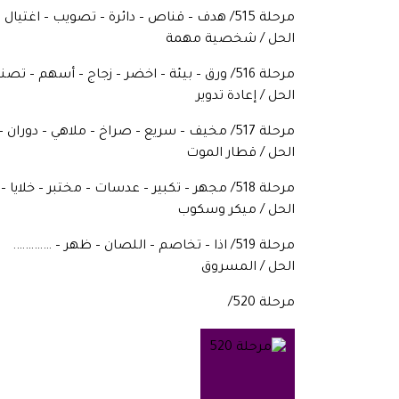
مرحلة 515/ هدف – قناص – دائرة – تصويب – اغتيال – …………….
الحل / شخصية مهمة
مرحلة 516/ ورق – بيئة – اخضر – زجاج – أسهم – تصنيع – نفايات – …………
الحل / إعادة تدوير
مرحلة 517/ مخيف – سريع – صراخ – ملاهي – دوران – مقلوب – ملتوي – ………
الحل / قطار الموت
مرحلة 518/ مجهر – تكبير – عدسات – مختبر – خلايا – بكتيريا ……….. –
الحل / ميكر وسكوب
مرحلة 519/ اذا – تخاصم – اللصان – ظهر – ………….
الحل / المسروق
مرحلة 520/