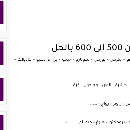
لحل
– فولفو – لكزس – بورش – سوبارو – بيجو – بي ام دبليو – كاديلاك –