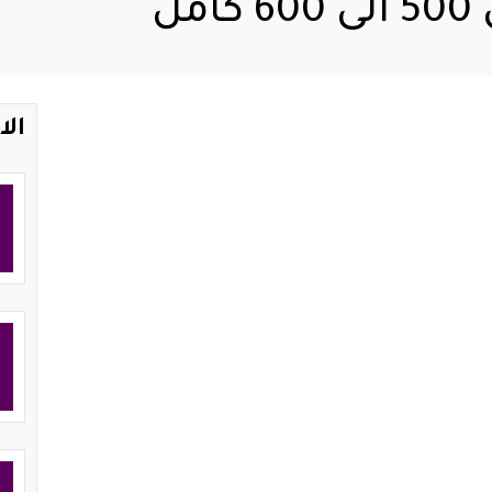
ل
الا