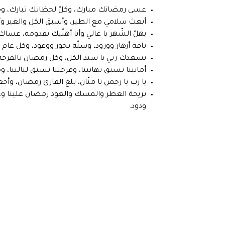
عسى رمضانك مبارك، وكلّ لحظاتك تبارك، وجنة
أبعث سلامي مع الطير، وأسبق الكل والغير وأ
يهلّ الشّهر يا غالي وأنا أهنّيك بقدومه، عس
باقة أزهار وورود، وسلّة بخور ووعود، وكل عام
يسعدك ربي يا سيد الكل، وكل رمضان بالفرحة
أمانينا تسبق تهانينا، وفرحتنا تسبق ليالينا، 
يا رب يا رحمن يا منّان، بلغ القارئ رمضان، وأ
بريحة العطر والمسك والعود رمضان علينا وعل
ودود.