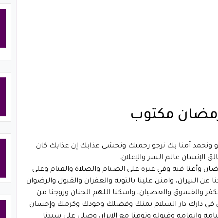
 رمضان مكتوب
عو ونحمد آمنا بك نرجو رحمتك ونخشى عذابك إن عذابك كان
خالق الإنسان عالم السر والإعلان.
ن وأعنا فيه وفي غيره على الصيام والصلاة والقيام وعلى
 عن النيران، وامنن علينا بالتوبة والغفران والقبول والرضوان
ا الكفر والفسوق والعصيان، واسكنا اللهم الجنان وزوجنا من
جان في دارك دار السلام بمنك وفضلك وجودك وكرمك وإحسان
يامه وإتمامه وقبوله وتوفنا مع الإبرار، وصلى على سيدنا