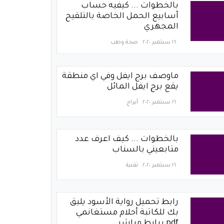
بالخطوات ... كيفيه حساب
أسابيع الحمل الخاصة بالتلقيح
المجهري
١٦ سبتمبر ٢٠٢٠
صحة وطب
ماوصف برج ايفل وفي اي منطقة
يقع برج ايفل المائل
١٦ سبتمبر ٢٠٢٠
أبراج
بالخطوات ... كيف اعرف عدد
متابعيني بالسناب
١٦ سبتمبر ٢٠٢٠
تقنية
رابط تحميل رواية الأسود يليق
بك للكاتبة أحلام مستغانمي
pdf برابط مباشر