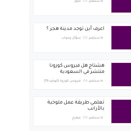
١٥ سبتمبر ٢٠٢٠
صور
اعرف أين توجد مدينة هجر ؟
١٥ سبتمبر ٢٠٢٠
سؤال وجواب
هشتاج هل فيروس كورونا
منتشر في السعودية
١٥ سبتمبر ٢٠٢٠
فيروس كورونا (كوفيد-19)‏
تعلمي طريقة عمل ملوخية
بالأرانب
١٥ سبتمبر ٢٠٢٠
مطبخ