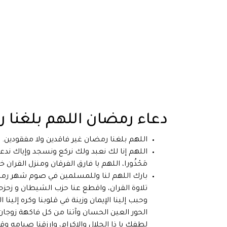
دعاء رمضان اللهم بلغنا
اللهم بلغنا رمضان غير فاقدين ولا مفقودين.
اللهم إنا لك نعبد ولك نركع ونسجد وإياك ند
مَحْذُورا، اللهم يا فارق الفرقان ومنزل القران 
بارك اللهم لنا وللمسلمين في صوم شهر رمضا
تلاوة القران، واقطع عنا حزب الشيطان و زحزحنا
وحبب إلينا الإيمان وزينة في قلوبنا وكره إلين
الحور العين الحسان وآتنا من كل فاكهة زو
لطفك يا ذا الجلال والإكرام، وارزقنا صيامه وق