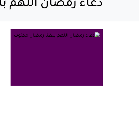
دعاء رمضان اللهم ب