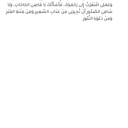
وَعَمَلِي افْتَقَرْتُ إِلى رَحْمَتِكَ، فَأَسْأَلُكَ يَا قَاضِيَ الحَاجَاتِ، وَيَا
شَافِيَ الصُدُورِ أَنْ تُجِيِرَنِي مِنْ عَذَابِ السَّعِيِرِ وَمِنْ فِتْنَةِ القَبْرِ
وَمِنْ دَعْوَةِ الثُبُورِ.