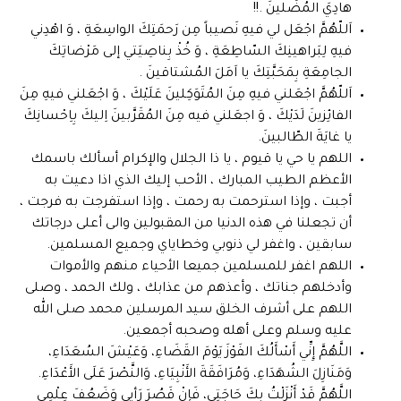
هادِيَ المُضِّلينَ .!!
اَللّهُمَّ اجْعَل لي فيهِ نَصيباً مِن رَحمَتِكَ الواسِعَةِ ، وَ اهْدِني
فيهِ لِبَراهينِكَ السّاطِعَةِ ، وَ خُذْ بِناصِيَتي إلى مَرْضاتِكَ
الجامِعَةِ بِمَحَبَّتِكَ يا اَمَلَ المُشتاقينَ .
اَللّهُمَّ اجْعَلني فيهِ مِنَ المُتَوَكِلينَ عَلَيْكَ ، وَ اجْعَلني فيهِ مِنَ
الفائِزينَ لَدَيْكَ ، وَ اجعَلني فيه مِنَ المُقَرَّبينَ اِليكَ بِاِحْسانِكَ
يا غايَةَ الطّالبينَ.
اللهم يا حي يا قيوم ، يا ذا الجلال والإكرام أسألك باسمك
الأعظم الطيب المبارك ، الأحب إليك الذي اذا دعيت به
أجبت ، وإذا استرحمت به رحمت ، وإذا استفرجت به فرجت ،
أن تجعلنا في هذه الدنيا من المقبولين والى أعلى درجاتك
سابقين ، واغفر لي ذنوبي وخطاياي وجميع المسلمين.
اللهم اغفر للمسلمين جميعا الأحياء منهم والأموات
وأدخلهم جناتك ، وأعذهم من عذابك ، ولك الحمد ، وصلى
اللهم على أشرف الخلق سيد المرسلين محمد صلى الله
عليه وسلم وعلى أهله وصحبه أجمعين.
اللَّهُمَّ إِنِّي أَسْأَلُكَ الفَوْزَ يَوْمَ القَضَاءِ، وَعَيْشَ السُعَدَاءِ،
وَمَنَازِلَ الشُهَدَاءِ، وَمُرَافَقَةَ الأَنْبِيَاءِ، وَالنَّصْرَ عَلَى الأَعْدَاءِ.
اللَّهُمَّ قَدْ أَنْزَلْتُ بِكَ حَاجَتِي، فَإِنْ قَصُرَ رَأيِي وَضَعُفَ عِلْمِي