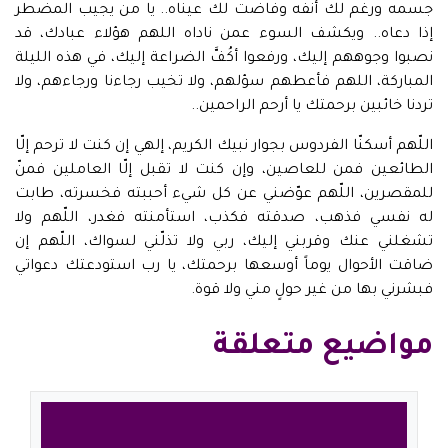
جسمه ورغم لك أنفه وفاضت لك عيناه.. يا من يجيب المضطر
إذا دعاه.. ويكشف السوء عمن ناداه اللهم هؤلاء عبادك، قد
نصبوا وجوههم إليك، ورفعوا أكُفَّ الضراعة إليك، في هذه الليلة
المباركة، اللهم فأعطهم سؤلهم، ولا تخيب رجاءنا ورجاءهم، ولا
تردنا خائبين برحمتك يا أرحم الراحمين..
اللّهم أسكنّا الفردوس بجوار نبيك الكريم، إلهي إن كنت لا ترحم إلّا
الطائعين فمن للعاصين، وإن كنت لا تقبل إلّا العاملين فمنّ
للمقصرين، اللّهم عوّضني عن كل شيء أحببته فخسرته، طابت
له نفسي فذهب، صدقته فكذب، استأمنته فغدر، اللّهم ولا
تشغلني عنك وقربني إليك، ربي ولا تذلّني لسواك، اللّهم إن
ضاقت الأحوال يوماً أوسعها برحمتك، يا رب استودعتك دعواتي
فبشرني بها من غير حولٍ مني ولا قوة.
مواضيع متعلقة