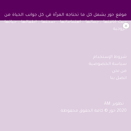
موقع حور يشمل كل ما تحتاجه المرأة في كل جوانب الحياة من
حيث اناقتها , جمالها , اهتماماتها , صحتها , اطفالها , حياتها
×
الزوجية
شروط الإستخدام
سياسة الخصوصية
من نحن
اتصل بنا
تطوير: AM
2020 حور © كافة الحقوق محفوظة .