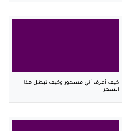
كيف أعرف أني مسحور وكيف تبطل هذا
السحر