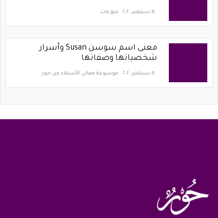
١٤ سبتمبر ٢٠٢٠
منوعات
معنى اسم سوسن Susan وأسرار
شخصياتها وصفاتها
١٤ سبتمبر ٢٠٢٠
موسوعة معاني الأسماء من حور