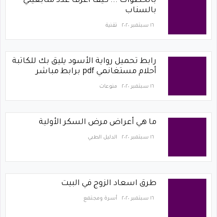
بالخطوات ... كيف اعرف عدد متابعيني
بالسناب
١٦ سبتمبر ٢٠٢٠
تقنية
رابط تحميل رواية الأسود يليق بك للكاتبة
أحلام مستغانمي pdf برابط مباشر
١٦ سبتمبر ٢٠٢٠
منوعات
ما هي أعراض مرض السكر الأولية
١٦ سبتمبر ٢٠٢٠
الدليل الطبي
طرق اسعاد الزوج في البيت
١٦ سبتمبر ٢٠٢٠
أسرة ومجتمع