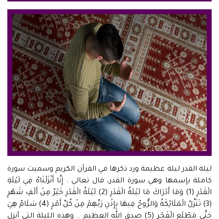
ليلة القدر ليلة عظيمة ورد ذكرها في القرآن الكريم وسميت سورة
كاملة بإسمها وهي سورة القدر، قال تعالي : إِنَّا أَنْزَلْنَاهُ فِي لَيْلَةِ
الْقَدْرِ (1) وَمَا أَدْرَاكَ مَا لَيْلَةُ الْقَدْرِ (2) لَيْلَةُ الْقَدْرِ خَيْرٌ مِنْ أَلْفِ شَهْرٍ
(3) تَنَزَّلُ الْمَلَائِكَةُ وَالرُّوحُ فِيهَا بِإِذْنِ رَبِّهِمْ مِنْ كُلِّ أَمْرٍ (4) سَلَامٌ هِيَ
حَتَّى مَطْلَعِ الْفَجْرِ (5) صدق الله العظيم .. وهذه الليلة التي أنزل