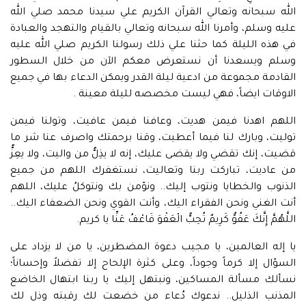
الله سبحانه وتعالي القرآن الكريم علي سيدنا محمد صلي الله
عليه وسلم، وأمرنا الله سبحانه وتعالي بالقيام والتهجد والعبادة
في هذه الليلة كما حثنا علي ذلك رسولنا الكريم صلي الله عليه
وسلم ويسعدنا أن نستعرض معكم الآن من خلال السطور
القادمة مجموعة من ادعية ليلة القدر ويمكن الدعاء بها في جميع
الاوقات ايضاً، فهي ليست مخصصه لليلة معينة .
اللهم اهدنا فيمن هديت، وعافنا فيمن عافيت، وتولنا فيمن
توليت، وبارك لنا فيما أعطيت، وقنا برحمتك واصرف عنا شر ما
قضيت، إنك تقضي ولا يقضى عليك، إنه لا يذِلُّ من واليت، ولا يعِزُّ
من عاديت، تباركت ربنا وتعاليت، نستغفرك اللهم من جميع
الذنوب والخطايا ونتوب إليك.. ونؤمن بك ونتوكلُ عليك، اللهم
أنت الغني ونحن الفقراء اليك، وأنت القوي ونحن الضعفاء اليك..
اللَّهُمَّ إِنَّكَ عَفُوٌّ كَرِيمٌ تُحِبُّ الْعَفْوَ فَاعْفُ عَنِّا يا كريم.
يا إله العالمين، يا مجيب دعوة المضطرين، يا من لا يزداد على
السؤال إلا كرماً وجوداً، وعلى كثرة الإلحاح إلا تفضلاً وإحساناً؛
نسألك مسألة المساكين، ونبتهل إليك يا ربنا ابتهال الخاضع
المذنب الذليل.. ندعوك دُعاء من خضعت لك رقبته وذل لك