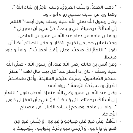
” ذهب الظمأُ، وابتلَّت العروقُ، وثبت الأجرُ إن شاء اللهُ “،
وهذا ورد في حديث صحيح رواه أبو داود.
وكان رسول الله صلي الله عليه وسلم يقول أيضا:” اللهم
إنّي أسألُكَ برحمتِكَ التي وسِعَتْ كلَّ شيءٍ أن تغفِرَ لي “،
رواه ابن ماجه من دعاء عبد الله بن عمرو بن العاص،
وحسّنه ابن حجر في تخريج الأذكار. ويمكن للصائم أيضاً أن
يقول:” اللهمَّ لكَ صمتُ، وعلى رِزْقِكَ أفطرتُ “، رواه أبو داود
مرسلاً.
وعن أنس بن مالك رضي الله عنه، أنّ رسول الله – صلّى الله
عليه وسلّم – كان إذا أفطر عند أهل بيت قال لهم:” أفطرَ
عندَكمُ الصَّائمونَ، وتنزَّلت عليْكمُ الملائِكةُ، وأَكلَ طعامَكمُ
الأبرارُ، وغشيتْكمُ الرَّحمةُ “، رواه أحمد.
وكان عبد الله بن عمرو رضي الله عنه إذا أفطر، يقول:” اللهمَّ
إني أسألكَ برحمتكَ التي وَسِعَتْ كلَّ شيٍء أن تغفرَ لي ذنوبي
“، رواه ابن ماجه، وصحح إسناده الكناني في مصباح
الزّجاجة.
اَللّهُمَّ اَعِنّي فيهِ عَلى صِيامِهِ وَ قِيامِهِ ، وَ جَنِّبني فيهِ مِن
هَفَواتِهِ وَاثامِهِ ، وَ ارْزُقني فيهِ ذِكْرَكَ بِدَوامِهِ ، بِتَوْفيقِكَ يا