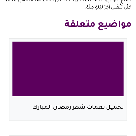
جَميعِ الْبَوائِقِ، اَلْحَمْدُ للهِ الَّذي اَعانَنا عَلى صِيامِ هذَا الشَّهْرِ وَقِيامِهِ
حَتّى بَلَّغَني آخِرَ لَيْلَةٍ مِنْهُ…
مواضيع متعلقة
تحميل نغمات شهر رمضان المبارك