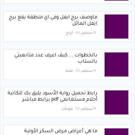
ماوصف برج ايفل وفي اي منطقة يقع برج
ايفل المائل
١٦ سبتمبر ٢٠٢٠
أبراج
بالخطوات ... كيف اعرف عدد متابعيني
بالسناب
١٦ سبتمبر ٢٠٢٠
تقنية
رابط تحميل رواية الأسود يليق بك للكاتبة
أحلام مستغانمي pdf برابط مباشر
١٦ سبتمبر ٢٠٢٠
منوعات
ما هي أعراض مرض السكر الأولية