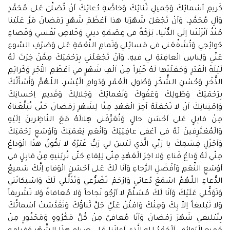
كَريمِ اَسْمائِكَ وَجَميلِ ثَنائِكَ وَخاصَّةِ دُعائِكَ اَنْ تُصَلِّيَ عَلى مُحَمَّدٍ
وَآلِ مُحَمَّدٍ، وَاَنْ تَجْعَلَ شَهْرَنا هذا اَعْظَمَ شَهْرِ رَمَضانَ مَرَّ عَلَيْنا
مُنْذُ اَنْزَلْتَنا اِلَى الدُّنْيا، بَرَكَةً فى عِصْمَةِ ديني وَخَلاصِ نَفْسي وَقَضاءِ
حَوائِجي وَتُشَفِّعَني فى مَسائِلي وَتَمامِ النِّعْمَةِ عَلى وَصَرْفِ السّوءِ
عَنّي وَلِباسِ الْعافِيَةِ لي فيهِ، وَاَنْ تَجْعَلَني بِرَحْمَتِكَ مِمَّنْ خِرْتَ لَهُ
لَيْلَةَ الْقَدْرِ وَجَعَلْتَها لَهُ خَيْراً مِنْ اَلْفِ شَهْرٍ في اَعْظَمِ الاَْجْرِ وَكَرائِمِ
الذُّخْرِ وَحُسْنِ الشُّكْرِ وَطُولِ الْعُمْرِ وَدَوامِ الْيُسْرِ، اللّـهُمَّ وَأَسْأَلُكَ
بِرَحْمَتِكَ وَطَولِكَ وَعَفْوِكَ وَنَعْمائِكَ وَجَلالِكَ وَقَديمِ اِحْسانِكَ
وَاِمْتِنانِكَ اَنْ لا تَجْعَلَهُ آخِرَ الْعَهْدِ مِنّا لِشَهْرِ رَمَضانَ حَتّى تُبَلِّغَناهُ
مِنْ قابِلٍ عَلى اَحْسَنِ حالٍ وَتُعَرِّفَني هِلالَهُ مَعَ النّاظِرينَ اِلَيْهِ
وَالْمُعْتَرِفينَ لَهُ في اَعْفى عافِيَتِكَ وَاَنْعَمِ نِعْمَتِكَ وَاَوْسَعِ رَحْمَتِكَ
وَاَجْزَلِ قِسَمِكَ يا رَبِّي الَّذي لَيْسَ لي رَبٌّ غَيْرُهُ لا يَكُونُ هذَا الْوَداعُ
مِنّي لَهُ وَداعُ فَناءِ وَلا اخِرَ الْعَهْدِ مِنّي لِلِقاءِ حَتّى تُرِيَنيهِ مِنْ قابِلٍ في
اَوْسَعِ النِّعَمِ وَاَفْضَلِ الرَّجاءِ وَاَنَا لَكَ عَلى اَحْسَنِ الْوَفاءِ اِنَّكَ سَميعُ
الدُّعاءِ اللّـهُمَّ اسْمَعْ دُعائي وَارْحَمْ تَضَرُّعي وَتَذَلُّلي لَكَ وَاسْتِكانَتي
وَتَوَكُّلي عَلَيْكَ وَاَنَا لَكَ مُسَلِّمٌ لا اَرْجُو نَجاحاً وَلا مُعافاةً وَلا تَشْريفاً
وَلا تَبْليغاً اِلاّ بِكَ وَمِنْكَ وَامْنُنْ عَلَيَّ جَلَّ ثَناؤُكَ وَتَقَدَّسَتْ اَسْمائُكَ
بِتَبْليغي شَهْرَ رَمْضانَ وَاَنَا مُعافىً مِنْ كُلِّ مَكْرُوهٍ وَمَحْذُورٍ مِنْ