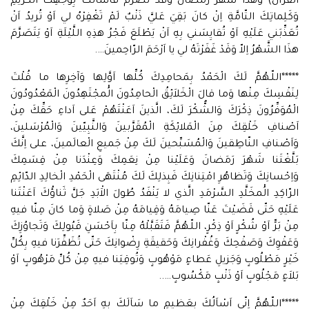
الْقُرْآنُ) وَهذا شَهْرُ رَمَضانَ وَقَدْ تَصَرَّمَ فَاَسْأَلُكَ بِوَجْهِكَ الْكَريمِ
وَكَلِماتِكَ التّامَّةِ اِنْ كانَ بَقِيَ عَليَّ ذَنْبٌ لَمْ تَغْفِرْهُ لي اَوْ تُريدُ اَنْ
تُعَذِّبَني عَلَيْهِ اَوْ تُقايِسَني بِهِ اَنْ يَطْلَعَ فَجْرُ هذِهِ اللَّيْلَةِ اَوْ يَتَصَرَّمَ
هذَا الشَّهْرُ اِلاّ وَقَدْ غَفَرْتَهُ لي يا اَرْحَمَ الرّاحِمينَ….
*****اللّـهُمَّ لَكَ الْحَمْدُ بِمَحامِدِكَ كُلِّها اَوَّلِها وَآخِرِها ما قُلْتَ
لِنَفْسِكَ مِنْها وَما قالَ الْخَلاَئِقُ الْحامِدُونَ الُْمجْتَهِدُونَ الْمَعْدُودُونَ
الْمُوَفِّرُونَ ذِكْرَكَ وَالشُّكْرَ لَكَ، الَّذينَ اَعَنْتَهُمْ عَلى اَداءِ حَقِّكَ مِنْ
اَصْنافِ خَلْقِكَ مِنَ الْمَلائِكَةِ الْمُقَرَّبينَ وَالنَّبِيّينَ وَالْمُرْسَلينَ،
وَاَصْنافِ النّاطِقينَ وَالْمُسَبِّحينَ لَكَ مِنْ جَميعِ الْعالَمينَ، على اِنَّكَ
بَلَّغْتَنا شَهْرَ رَمَضانَ وَعَلَيْنا مِنْ نِعَمِكَ وَعِنْدَنا مِنْ قِسَمِكَ
وَاِحْسانِكَ وَتَظاهُرِ امْتِنانِكَ فَبِذلِكَ لَكَ مُنْتَهَى الْحَمْدِ الْخالِدِ الدّائِمِ
الرّاكِدِ الُْمخَلَّدِ السَّرْمَدِ الَّذي لا يَنْفَدُ طُولَ الاَْبَدِ جَلَّ ثَناؤُكَ اَعَنْتَنا
عَلَيْهِ حَتّى قَضَيْتَ عَنّا صِيامَهُ وَقِيامَهُ مِنْ صَلاةٍ وَما كانَ مِنّا فيهِ
مِنْ بَرٍّ اَوْ شُكْرٍ اَوْ ذِكْرٍ، اللّـهُمَّ فَتَقَبَّلْهُ مِنّا بِاَحْسَنِ قَبُولِكَ وَتَجاوُزِكَ
وَعَفْوِكَ وَصَفْحِكَ وَغُفْرانِكَ وَحَقيقَةِ رِضْوانِكَ حَتّى تُظَفِّرَنا فيهِ بِكُلِّ
خَيْرٍ مَطْلُوبٍ وَجَزيلِ عَطاءٍ مَوْهُوبٍ وَتُوقِيَنا فيهِ مِنْ كُلِّ مَرْهُوبٍ اَوْ
بَلاَءٍ مَجْلُوبٍ اَوْ ذَنْبٍ مَكْسُوبٍ…..
*****اللّـهُمَّ اِنّى اَسْاَلُكَ بِعَظيمِ ما سَاَلَكَ بِهِ اَحَدٌ مِنْ خَلْقِكَ مِنْ