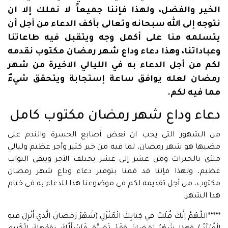
الخير والفضل، ولهذا فإننا جميعاً لا نملك إلا ان
نتوجه إلى الله سبحانه وتعالى بأكف الدعاء من أجل أن
يتسلمه منا على أكمل وجه ويتقبل فيه طاعاتنا
وعباداتنا، وهذا دعاء وداع شهر رمضان مكتوب نقدمه
لكم من أجل الدعاء به في الليالي الاخيرة من شهر
رمضان لعله يوافق ساعة إستجابة ويتحقق شيءٌ
مما فيه لكم.
دعاء وداع شهر رمضان مكتوب كامل
من الشهور التي يجب ان نعض أصابع الحسرة والندم على
مضيها هو شهر رمضان، لما فيه من خير كثير وأجر عظيم وليالي
ملأى بالخيرات ومن عشر إلى عشر يختلف الأجر ويبقى الثواب
عظيم، ولهذا فإننا قد قمنا بتوفير دعاء وداع شهر رمضان
مكتوب، من أجل تقديمه لكم في موضوعنا هذا للدعاء به في ختام
هذا الشهر.
*****اللّـهُمَّ اِنَّكَ قُلْتَ في كِتابِكَ الْمُنْزَلِ (شَهْرُ رَمَضانَ الَّذي اُنْزِلَ فيهِ