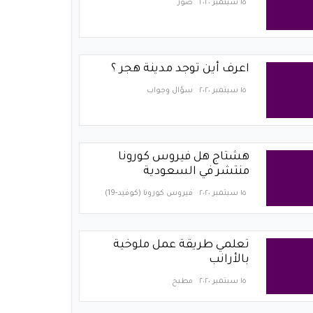
١٥ سبتمبر ٢٠٢٠
صور
اعرف أين توجد مدينة هجر ؟
١٥ سبتمبر ٢٠٢٠
سؤال وجواب
هشتاج هل فيروس كورونا
منتشر في السعودية
١٥ سبتمبر ٢٠٢٠
فيروس كورونا (كوفيد-19)‏
تعلمي طريقة عمل ملوخية
بالأرانب
١٥ سبتمبر ٢٠٢٠
مطبخ