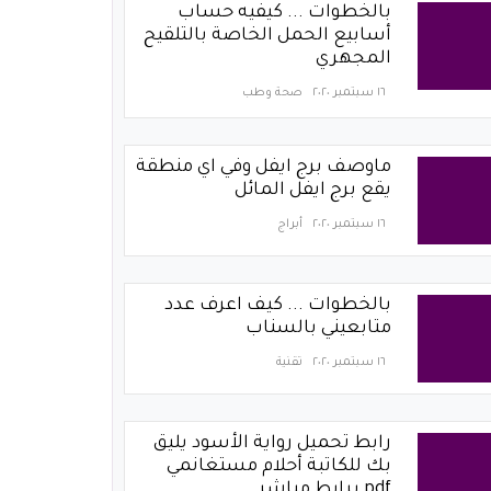
بالخطوات ... كيفيه حساب
أسابيع الحمل الخاصة بالتلقيح
المجهري
١٦ سبتمبر ٢٠٢٠
صحة وطب
ماوصف برج ايفل وفي اي منطقة
يقع برج ايفل المائل
١٦ سبتمبر ٢٠٢٠
أبراج
بالخطوات ... كيف اعرف عدد
متابعيني بالسناب
١٦ سبتمبر ٢٠٢٠
تقنية
رابط تحميل رواية الأسود يليق
بك للكاتبة أحلام مستغانمي
pdf برابط مباشر