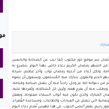
مو
مبارك
مضان عبر موقع حور مكتوب كما ثبت عن الصحابة والتابعين
 من الشهر رمضان الكريم دعاء خاص بهذا اليوم ،يتضرع به
تامه، ولكل دُعاء من أدعية رمضان ثواب وأجر عظيم، شرحه
هر الخير والتقوى، يتبارك فيه المُسلمون، ويسعون أن يتموه
ثر من دعواته لله عز وجل، راجياً منه أن يتقبل صيامه وقيامه،
يطلب منه أن يفرج همه، ويُزيل كل مُشكلاته، ويُفرجها عليه،
ضان المبارك والذي تكون فيه أبواب السماء مفتوحة، ويغفل
مانية التي تتمثل في العبادات والطاعات، ومساعدة الفُقراء،
غفور رحيم، يغفر أعصى الذنوب، في هذا فهرس نُقدم دعاء اليوم