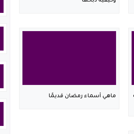
وكيفية ذبحها
ماهي أسماء رمضان قديمًا