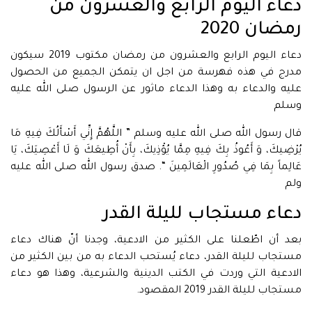
دعاء اليوم الرابع والعشرون من
رمضان 2020
دعاء اليوم الرابع والعشرون من رمضان مكتوب 2019 سيكون
مدرج في هذه فهرسة من اجل ان يتمكن الجميع من الحصول
عليه والدعاء به وهذا الدعاء ماثور عن الرسول صلى الله عليه
وسلم
قال رسول الله صلى الله عليه وسلم ” اللَّهُمَّ إِنِّي أَسْأَلُكَ فِيهِ مَا
يُرْضِيكَ، وَ أَعُوذُ بِكَ فِيهِ مِمَّا يُؤْذِيكَ، بِأَنْ أُطِيعَكَ وَ لَا أَعْصِيَكَ، يَا
عَالِماً بِمَا فِي صُدُورِ الْعَالَمِينَ “. صدق رسول الله صلى الله عليه
ولم
دعاء مستجاب لليلة القدر
بعد أن اطّعلنا على الكثير من الادعية، وجدنا أنّ هناك دعاء
مستجاب لليلة القدر، دعاء يُستحب الدعاء به من بين الكثير من
الادعية التي وردت في الكتب الدينية والشرعية، وهذا هو دعاء
مستجاب لليلة القدر 2019 المقصود.