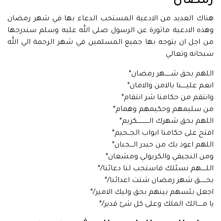
رمضان
هناك العديد من الادعية المستحب الدعاء بها في شهر رمضان
وهذه الادعية ماثورة عن الرسول صلى الله عليه وسلم سندرجها
من اجل ان يتوجه بها جميع المسلمين في شهر الرحمة الي الله
سبحانه وتعالي
اللهم بحق شــــــهر رمضان*
انعم عليـــــنا بالامن والامان*
وانتقم من حكامنا شر انتقام*
من سليمهم وحكيمهم وهمام*
اللهم بحق شهرك الــــــــــــكريم*
افتح على حكامنا ابواب الجــحيم*
اللهم اعوذ بك من حيدر الـــجبان*
ومن النجيفي والكربولي ومشعان*
اللـــــهم نسئلك فاستجب لنا دعائنا/*
بحــــــق شهر رمضان شتت اعدائنا/*
اجعل بئسهم بينهم بحق وليك الامير/*
يا مـــــالك الملك وعلى كل شئ قدير/*