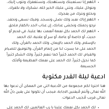
اللهم إنا نستعينك ونستهديك، ونستغفرك ونتوب إليك،
ونتوكل عليك، ونثني عليك الخير كله، نشكرك ولا نكفرك،
ونخلع ونترك من يفجرك.
اللهم إياك نعبد ولك نصلي ونسجد، وفيك نسعى ونحفد،
نرجو رحمتك ونخشى عذابك، إن عذاب الجد بالكفار ملحق.
اللهم لك الحمد بكل نعمة أنعمت بها علينا، في قديم أو
حديث، أو خاصة أو عامة، أو سر أو علانية، لك الحمد
بالإسلام، ولك الحمد بالإيمان، ولك الحمد بالقرآن، ولك
الحمد على ما يسرت لنا من إتمام القرآن، والتوفيق للصيام
والقيام، لك الحمد كثيراً كما تنعم كثيراً، ولك الشكر كثيراً
كما تجزل كثيراً، لك الحمد على نعمك العظيمة وآلائك
الجسيمة.
ادعية ليلة القدر مكتوبة
هنا اخترنا لكم مجموعة من الأدعية التي من الممكن أن تدعوا بها
الله تعالى وأنتم مُيقنين الاجابة، فيجب أن تكونوا على يقين بانّ الله
تعالى قريب مُجيب الدعوات.
لك الحمد بكل نعمك علينا يا رب العالمين، لك الحمد على