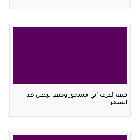
كيف أعرف أني مسحور وكيف تبطل هذا
السحر