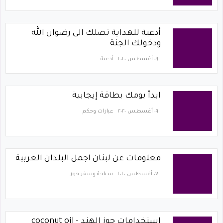
أدعية للهداية تصلك الى رضوان الله
ودخولك الجنة
٠٩ أغسطس ٢٠٢٠
أدعية
ابدأ يومك بطاقة إيجابية
٠٩ أغسطس ٢٠٢٠
عبارات وحكم
معلومات عن لبنان اجمل البلدان العربية
٠٧ أغسطس ٢٠٢٠
سياحة وسفر حور
استخدامات جوز الهند - coconut oil