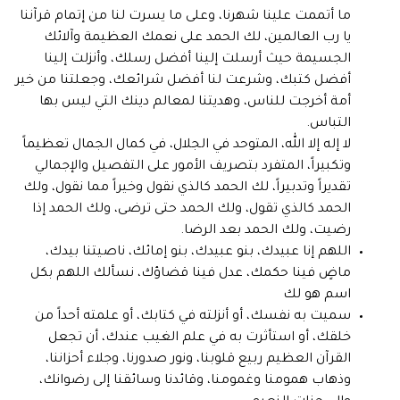
ما أتممت علينا شهرنا، وعلى ما يسرت لنا من إتمام قرآننا
يا رب العالمين، لك الحمد على نعمك العظيمة وآلائك
الجسيمة حيث أرسلت إلينا أفضل رسلك، وأنزلت إلينا
أفضل كتبك، وشرعت لنا أفضل شرائعك، وجعلتنا من خير
أمة أخرجت للناس، وهديتنا لمعالم دينك التي ليس بها
التباس.
لا إله إلا الله، المتوحد في الجلال، في كمال الجمال تعظيماً
وتكبيراً، المتفرد بتصريف الأمور على التفصيل والإجمالي
تقديراً وتدبيراً، لك الحمد كالذي نقول وخيراً مما نقول، ولك
الحمد كالذي تقول، ولك الحمد حتى ترضى، ولك الحمد إذا
رضيت، ولك الحمد بعد الرضا.
اللهم إنا عبيدك، بنو عبيدك، بنو إمائك، ناصيتنا بيدك،
ماضٍ فينا حكمك، عدل فينا قضاؤك، نسألك اللهم بكل
اسم هو لك
سميت به نفسك، أو أنزلته في كتابك، أو علمته أحداً من
خلقك، أو استأثرت به في علم الغيب عندك، أن تجعل
القرآن العظيم ربيع قلوبنا، ونور صدورنا، وجلاء أحزاننا،
وذهاب همومنا وغمومنا، وقائدنا وسائقنا إلى رضوانك،