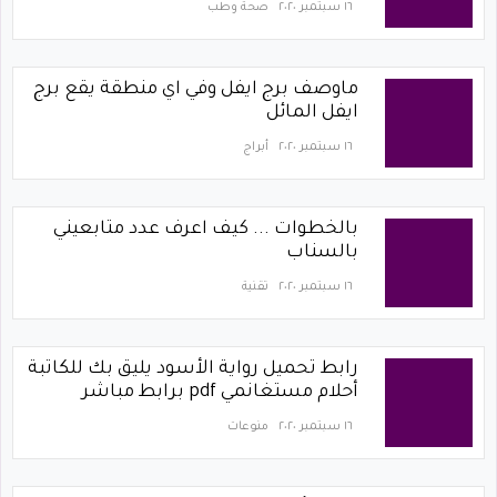
١٦ سبتمبر ٢٠٢٠
صحة وطب
ماوصف برج ايفل وفي اي منطقة يقع برج
ايفل المائل
١٦ سبتمبر ٢٠٢٠
أبراج
بالخطوات ... كيف اعرف عدد متابعيني
بالسناب
١٦ سبتمبر ٢٠٢٠
تقنية
رابط تحميل رواية الأسود يليق بك للكاتبة
أحلام مستغانمي pdf برابط مباشر
١٦ سبتمبر ٢٠٢٠
منوعات