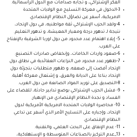
الفكر الإشتراكي، و تجابه صدامات مع الدول الرأسمالية.
3-الدخول في معركة التسليح مع الولايات المتحدة
الامريكية، أسفر عن تضاؤل النظام الإقتصادي.
4-ولقد الحزب الإشتراكي ثقة مواطنيه، في دول الإتحاد،
نتيجة لـ تدهور درجة ومعيار المعيشة، و تدهور التعليم.
5- إيلاء اهتمام عدد محدود من دول اوربا الشرقية بالإنفتاح
على الغرب.
6-صعود واردات الخامات، وإنخفاض صادرات التصنيع.
7-ظهور عدد محدود من النزاعات العقائدية في نطاق دول
الإتحاد أفضت إلى ضعفه، و ظهور متطلبات بتجزئة دول
الإتحاد بناءا على الديانة والعرق، و إشتعال معركة أهلية.
8-التصديق على توريد المواد الصانعة من دول الغرب.
9- فشل الحزب الإشتراكي بوضع تدابير حادثة، للقضاء على
الفساد و نجدة النظام الإقتصادي من الإنهيار.
10- محاصرة الولايات المتحدة الامريكية الأمريكية لدول
الإتحاد، وإجباره على التسليح الأمر الذي أسفر عن تداعي
النظام الإقتصادي.
11- عدم الإنفاق على البحث العلمي، والتقنية.
13_عدم التركيز بالصناعات المتوسطة و الإستهلاكية،