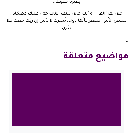
بغيره حفيظًا..
حِين تقرأ القرآن و أنت حزيِن تَلتَف الآيَات حول قلبك كَضمَاد ،
تمتص الألَُم ، تَشعر كأنّها دواء، تُخبرك لا بأس إنَ ربَك معك فلا
تحّزن
ي
مواضيع متعلقة