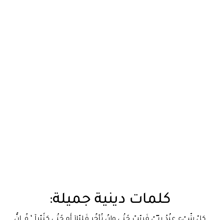
كلمات دينية جميلة:
كلّ شّيّء عنٌدُ ربّـّيّ قَريّبّ حًتُى وِإنٌ تُأخٌر قَليّلآ أَوِ حًتُى كثًيّرآ ‘ فُـ إنٌّ