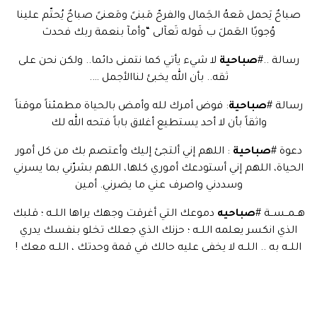
صباحٌ يَحمل مَعهُ الجَمال والفرحّ مَبنىً ومَعنىً صباحٌ يُحتّم علينا
وُجوبًا العَملَ ب قَوله تَعآلى “وأمآ بنعمة ربك فحدث
رسالة ..#
صباحية
لا شيء يأتي كما نتمنى دائما.. ولكن نحن على
ثقه.. بأن الله يخبئ لناالأجمل ….
رسالة #
صباحية
: فوض أمرك لله وأمض بالحياة مطمئناً موقناً
واثقاً بأن لا أحد يستطيع أغلاق باباً فتحه الله لك
دعوة #
صباحية
: اللهم إني ألتجئ إليك وأعتصم بك من كل أمور
الحياة، اللهم إني أستودعك أموري كلها، اللهم بشرّني بما يسرني
وسددني واصرف عني ما يضرني. أمين
هــمــســة #
صباحيه
دموعك التي أغرقت وجهك يراها اللــه ؛ قلبك
الذي انكسر يعلمه اللــه ؛ حزنك الذي جعلك تخلو بنفسك يدري
اللــه به .. اللــه لا يخفى عليه حالك في قمة وحدتك ، اللــه معك !