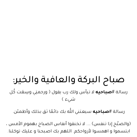
صباح البركة والعافية والخير:
رسالة #
صباحيه
لا تيأس ولك رب يقول ﴿ ورحمتِي وسِعَت كُل
شيء ﴾
رسالة #
صباحيه
سيعتني الله بك دائمًا ثق بذلك وأطمئن.
﴿والصبُح إذا تنفس﴾ …. لا تخنقوا أنفاس الصباح بهموم الأمس ،
ابتسموا و اهمسوا لأرواحكم. اللهم بك اصبحنا و عليك توكلنا.