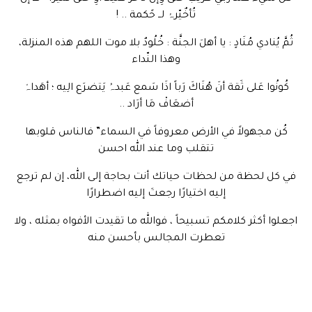
تُأخٌيّرۂ لــ حًكمة .. !
ثُمَّ يُنادي مُنَادٍ : يا أهلَ الجنَّة : خُلُودٌ بلا موت اللهم هذه المنزلة،
وهذا النّداء
كُونُوا عَلى ثَقة أنَ هُنَاكَ رَباً اذَا سَمع عَبدہُ يَتضرَع الِيه ؛ أهَداہْ
أضعَافْ مَا أرَاد ..
كُن مجهولاً في الأرض معروفاً في السماء” فالناس قلوبها
تتقلب وما عند الله احسن
في كل لحظة من لحظات حياتك أنت بحاجة إلى الله، إن لم ترجع
إليه اختيارًا رجعتَ إليه اضطرارًا
اجعلوا أكثر كلامكم تسبيحاً ، فوالله ما تقيدت الأفواه بمثله ، ولا
تعطرت المجالس بأحسن منه