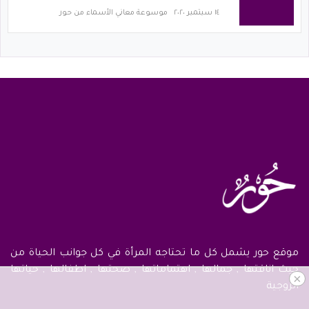
١٤ سبتمبر ٢٠٢٠
موسوعة معاني الأسماء من حور
موقع حور يشمل كل ما تحتاجه المرأة في كل جوانب الحياة من
حيث اناقتها , جمالها , اهتماماتها , صحتها , اطفالها , حياتها
×
الزوجية