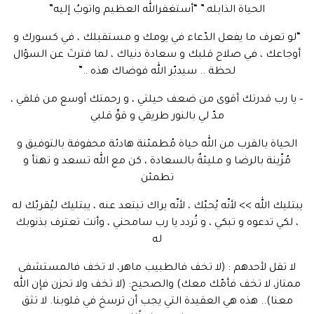
الحياة الذابله.” “أستغفرالله العظيم واتوبُ إليه”
“لو تعرف ما يفعل الدّعاء في يومك و مستقبلك ، في كسورك و
أوجاعك ، في صلاح قلبك و سعادة دنياك ، لما فترتَ عن السؤال
لحظة .. سيدبّر الله فوضاك هذه ..”
– يا رب قدرتك أقوى من ضعف حيلتي ، و رحمتك أوسع من قلقي ،
مدّ لي بالنور طريقي و قوِّ قلبي
الحياة بالقرب من الله حياة مُطمئنة هادئة محفوفة بالتوفيق و
مُزّينة بالرضا و مليئةٌ بالسعادة ، كن مع الله تسعد و تهنأ و
تطمئن
يبتليك الله >> لأنّه يُحبّك ، لأنّه يراك تبتعد عنه ، يبتليك ليُقربّك له
، لكي تدعوه و تبكي ، و تُردد يا رب سامحني ، وأنت تعترف بذنوبك
له
لا تقل لأحدهم : (لا تخف فالطبيب ماهر، لا تخف فالمستشفى
ممتاز، لا تخف فأمّك معك) والصحيح: (لا تخف ولا تحزن فإن الله
معنا).. هذه هي العقيدة التي يجب أن ترسخ في قلوبنا. لا تثق