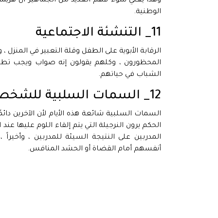
وهذا يعني سوء فهم العديد من الجماهير أن هزيمة
الوطنية.
11_ التنشئة الاجتماعية
الرقابة الأبوية على الطفل وقلة التعبير في المنزل ،
المحظورون ، وكلهم يقولون إنه صواب ويجب تطبيق
الشباب في حياتهم.
12_ السمات السلبية للشخصية
السمات السلبية شائعة هذه الأيام لأن الآخرين دائمً
الحكم يرون النرجيلة التي يتم إلقاء اللوم عليها عند 
المدربين على النتيجة السيئة للمدربين ، وأخيرا
أنفسهم أمام القضاة أو الحشد المنافس.