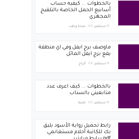
بالخطوات ... كيفيه حساب
أسابيع الحمل الخاصة بالتلقيح
المجهري
١٦ سبتمبر ٢٠٢٠
صحة وطب
ماوصف برج ايفل وفي اي منطقة
يقع برج ايفل المائل
١٦ سبتمبر ٢٠٢٠
أبراج
بالخطوات ... كيف اعرف عدد
متابعيني بالسناب
١٦ سبتمبر ٢٠٢٠
تقنية
رابط تحميل رواية الأسود يليق
بك للكاتبة أحلام مستغانمي
pdf برابط مباشر