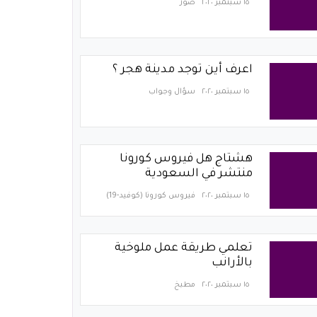
١٥ سبتمبر ٢٠٢٠
صور
اعرف أين توجد مدينة هجر ؟
١٥ سبتمبر ٢٠٢٠
سؤال وجواب
هشتاج هل فيروس كورونا
منتشر في السعودية
١٥ سبتمبر ٢٠٢٠
فيروس كورونا (كوفيد-19)‏
تعلمي طريقة عمل ملوخية
بالأرانب
١٥ سبتمبر ٢٠٢٠
مطبخ