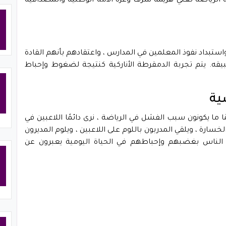
 الرياضة تعني هزيمة شرف وعزة الأمة الوطنية والمصداقية
 واستبداد نفوذ المعلمين في المدارس ، واعتقادهم بأنهم القادة
ه. يتم تجربة الدمقرطة الأناركية كنتيجة لضغوط وإحباط
ا ما يكونون سبب الفشل في الرياضة ، نرى دائمًا اللاعبين في
الخسارة ، ويلقي المدربون باللوم على اللاعبين ، ويلوم المديرون
ً ، الناس بغضبهم وإحباطهم في الحياة اليومية يعبرون عن