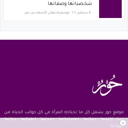
شخصياتها وصفاتها
١٤ سبتمبر ٢٠٢٠
موسوعة معاني الأسماء من حور
موقع حور يشمل كل ما تحتاجه المرأة في كل جوانب الحياة من
حيث اناقتها , جمالها , اهتماماتها , صحتها , اطفالها , حياتها
×
الزوجية