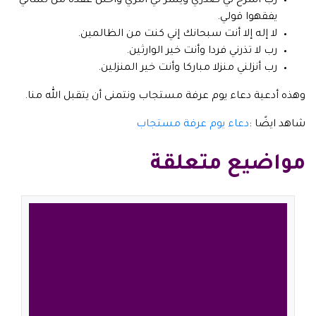
رب اشرح لي صدري ويسر لي أمري واحلل عقدة من لساني
يفقهوا قولي.
لا إله إلا أنت سبحانك إني كنت من الظالمين.
رب لا تذرني فردا وأنت خير الوارثين.
رب أنزلني منزلا مباركا وأنت خير المنزلين.
وهذه أدعية دعاء يوم عرفة مستجاب ونتمنى أن يتقبل الله منا.
شاهد ايضًا :
دعاء يوم عرفة مستجاب
مواضيع متعلقة