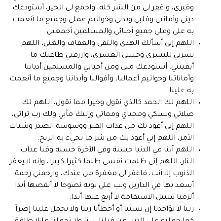
وقبري، واغفر لي من الشر كله، واجمع لي الخير، أستودعك
ديني وأمانتي وقلبي وبدني وخواتيم عملي وجميع ما أنعمت
به علي وعلى جميع أحبائي والمسلمين أجمعين.
اللهم إني أسألك الهدى والتقى والعفاف والغنى، اللهم
يسرني لليسرى وجنبني العسرى، وارزقني طاعتك ما
أبقيتني، أستودعك مني ومن أحبابي والمسلمين أدياننا
وأماناتنا وخواتيم أعمالنا، وأقوالنا وأبداننا وجميع ما أنعمت
به علينا.
اللهم لك الحمد كالذي نقول وخيرا مما نقول، اللهم لك
صلاتي ونسكي ومحياي ومماتي وإليك مآبي ولك رب تراثي،
اللهم إني أعوذ بك من عذاب القبر ووسوسة الصدر وشتات
الأمر، اللهم إني أعوذ بك من شر ما تجيء به الريح.
اللهم آتنا في الدنيا حسنة وفي الآخرة حسنة وقنا عذاب
النار، اللهم إني ظلمت نفسي ظلما كثيرا كبيرا، وإنه لا يغفر
الذنوب إلا أنت، فاغفر لي مغفرة من عندك، وارحمني رحمة
أسعد بها في الدارين وتب علي توبة نصوحا لا أنقصها أبدا
ألزمنا سبيل الاستقامة لا أزيغ عنها أبدا.
ربنا لا تؤاخذنا إن نسينا أو أخطأنا ربنا ولا تحمل علينا إصراً