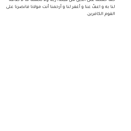
كما حملته على الذين من قبلنا، ربنا ولا تحملنا ما لا طاقة
لنا به و اعفُ عنا و أغفر لنا و أرحمنا أنت مولانا فانصرنا على
القوم الكافرين.