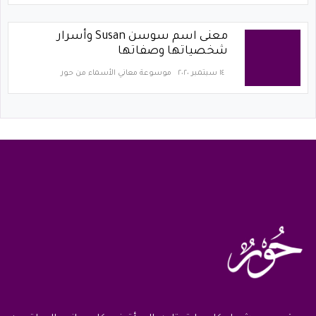
معنى اسم سوسن Susan وأسرار
شخصياتها وصفاتها
١٤ سبتمبر ٢٠٢٠
موسوعة معاني الأسماء من حور