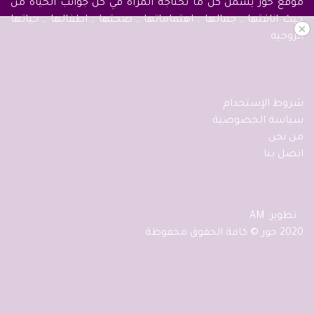
موقع حور يشمل كل ما تحتاجه المرأة في كل جوانب الحياة من
حيث اناقتها , جمالها , اهتماماتها , صحتها , اطفالها , حياتها
×
الزوجية
شروط الإستخدام
سياسة الخصوصية
من نحن
اتصل بنا
تطوير: AM
2020 حور © كافة الحقوق محفوظة .