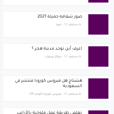
صور شفافه جميلة 2021
١٥ سبتمبر ٢٠٢٠
صور
اعرف أين توجد مدينة هجر ؟
١٥ سبتمبر ٢٠٢٠
سؤال وجواب
هشتاج هل فيروس كورونا منتشر في
السعودية
١٥ سبتمبر ٢٠٢٠
فيروس كورونا (كوفيد-19)‏
تعلمي طريقة عمل ملوخية بالأرانب