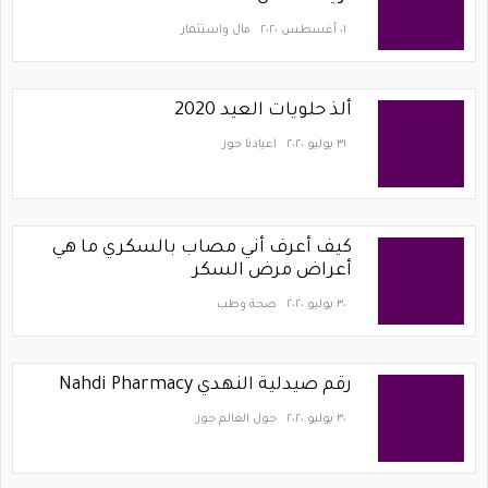
٠١ أغسطس ٢٠٢٠
مال واستثمار
ألذ حلويات العيد 2020
٣١ يوليو ٢٠٢٠
اعيادنا حور
كيف أعرف أني مصاب بالسكري ما هي
أعراض مرض السكر
٣٠ يوليو ٢٠٢٠
صحة وطب
رقم صيدلية النهدي Nahdi Pharmacy
٣٠ يوليو ٢٠٢٠
حول العالم حور