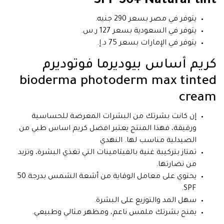
SPF 50+ Natural tint
يتوفر في مصر بسعر 290 جنيه.
يتوفر في السعودية بسعر 127 ر.س.
يتوفر في الإمارات بسعر 75 د.إ.
كريم أساس بيوديرما فوتوديرم
bioderma photoderm max tinted
cream
إن كانت بشرتك من البشرات المعرضة للحساسية
ورقيقة، فهذا المنتج يعتبر افضل كريم اساس طبي من
الصيدلية مناسب لها. النهدي
تمتاز بتركيبة غنية بالفيتامينات التي تغذي البشرة، وتزيد
من نضارتها.
يحتوي على معامل الوقاية من أشعة الشمس بدرجة 50
SPF.
سهل المد والتوزيع على البشرة.
يمنح بشرتك ملمس ناعم، ومظهر مثالي وطبيعي.