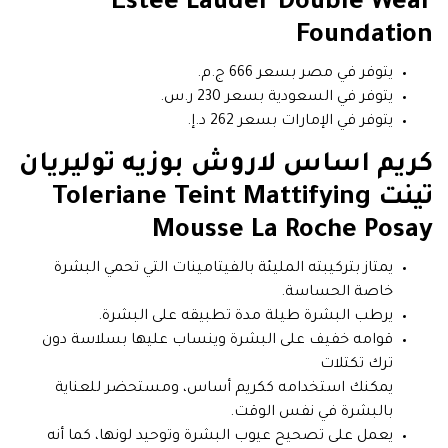
Estee Lauder Double Wear
Foundation
يتوفر في مصر بسعر 666 ج.م.
يتوفر في السعودية بسعر 230 ر.س.
يتوفر في الإمارات بسعر 262 د.إ.
كريم اساس لاروش بوزيه توليريان
تينت Toleriane Teint Mattifying
Mousse La Roche Posay
يمتاز بتركيبته المليئة بالفيتامينات التي تحمي البشرة
خاصة الحساسة.
يرطب البشرة طيلة مدة تطبيقه على البشرة.
قوامه خفيف على البشرة وينساب عليها بسلاسة دون
ترك تكتلات
يمكنك استخدامه ككريم أساس، ومستحضر للعناية
بالبشرة في نفس الوقت.
يعمل على تصحيح عيوب البشرة وتوحيد لونها، كما أنه