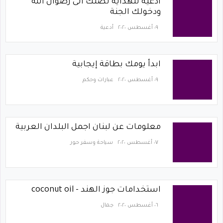
أدعية للهداية تصلك الى رضوان الله
ودخولك الجنة
٠٩ أغسطس ٢٠٢٠
أدعية
ابدأ يومك بطاقة إيجابية
٠٩ أغسطس ٢٠٢٠
عبارات وحكم
معلومات عن لبنان اجمل البلدان العربية
٠٧ أغسطس ٢٠٢٠
سياحة وسفر حور
استخدامات جوز الهند - coconut oil
٠٦ أغسطس ٢٠٢٠
جمال