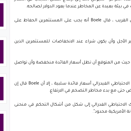
ب في بيئة بعيدة عن المخاطر عندما يعود الدولار لصالحه.
على الرغم من بعض الضعف المحتمل على المدى القريب ، قال Boele أنه يجب على المستثمرين الحفاظ على
الأجل وأن يكون شراء عند الانخفاضات للمستثمرين الذين
اذ الآمن حيث من المتوقع أن تظل أسعار الفائدة منخفضة وأن تواصل
على الرغم من أنه من غير المتوقع أن يقدم مجلس الاحتياطي الفيدرالي أسعار فائدة سلبية ، إلا أن Boele قال إن
ض حتى مع بدء مخاطر التضخم في الارتفاع.
ك الاحتياطي الفدرالي إلى شكل من أشكال التحكم في منحنى
ة الأمريكية محدود".