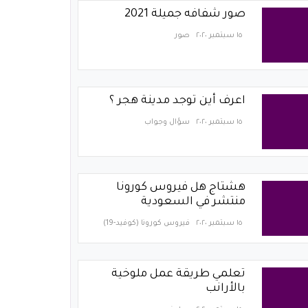
صور شفافه جميلة 2021
١٥ سبتمبر ٢٠٢٠
صور
اعرف أين توجد مدينة هجر ؟
١٥ سبتمبر ٢٠٢٠
سؤال وجواب
هشتاج هل فيروس كورونا
منتشر في السعودية
١٥ سبتمبر ٢٠٢٠
فيروس كورونا (كوفيد-19)‏
تعلمي طريقة عمل ملوخية
بالأرانب