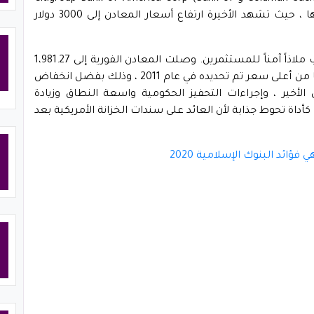
America Corp) ليست جاهزة بعد لاستدعاء خروجها ، حيث تشهد الأخيرة ارتفاع أسعار المعادن إلى 3000 دولار
مع انهيار الوباء في الاقتصاد العالمي ، أصبح الذهب ملاذاً آمناً للمستثمرين. وصلت المعادن الفورية إلى 1،981.27
دولار أمريكي يوم الثلاثاء ، أعلى بنحو 60 دولارًا أمريكيًا من أعلى سعر تم تحديده في عام 2011 ، وذلك بفضل انخفاض
 الأخير ، وإجراءات التحفيز الحكومية واسعة النطاق وزيادة
كأداة تحوط جذابة لأن العائد على سندات الخزانة الأمريكية بعد
فؤائد البنوك الإسلامية 2020