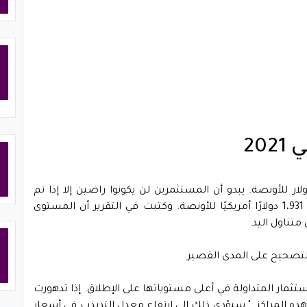
20
آن تم تجاوز المقاومة النفسية البالغة 1،800 دولار للأونصة. يبدو أن المستثمرين لن يكونوا راضين إلا إذا تم
الوصول إلى الذروة السابقة في أسعار الذهب عند 1،931 دولارًا أمريكيًا للأونصة. وكتبت في التقرير أن المستوى
لتصحيح على المدى القصير.
ثمار المتداولة في أعلى مستوياتها على الإطلاق. إذا تدهورت
 المراكز. " سيؤدي ذلك إلى ارتفاع معدل التذبذب في أسعار