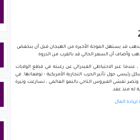
 يوم الاثنين إن "الذهب قد يستهل الموجة الأخيرة من الهيجان قبل أن ينخفض ​​
لذهب وأضاف أن السعر الحالي قد بالقرب من الذروة.
بدأ الارتفاع القياسي للذهب في منتصف عام 2019 ، عندما عبر الاحتياطي الفيدرالي عن رغبته في قطع الولايات
 رئيسي حول تأثير الحرب التجارية الأمريكية - توقعاتها. في
جيوسياسية وتضر تفشي الفيروس التاجي بالنمو العالمي ، تسارعت وتيرة
ة له منذ عقد.
لزيادة المال