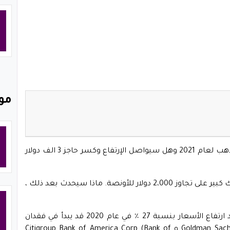
مو
بإرتفاع كبير فما هي توقعات سعر الذهب لعام 2021 وهل سيواصل الإرتفاع وكسر حاجز 3 الف دولار
لقد حطم الذهب الرقم القياسي للتو ، ووافق كل بنك كبير على تجاوز 2،000 دولار للأونصة. ماذا سيحدث بعد ذلك ،
قال JPMorgan Chase & Co. أن الانتعاش الذي شهد ارتفاع الأسعار بنسبة 27 ٪ في عام 2020 قد يبدأ في فقدان
الزخم في وقت لاحق هذا العام. مجموعة Goldman Sachs Group و Citigroup Bank of America Corp (Bank of