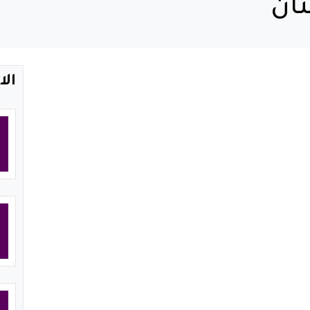
ان
الا