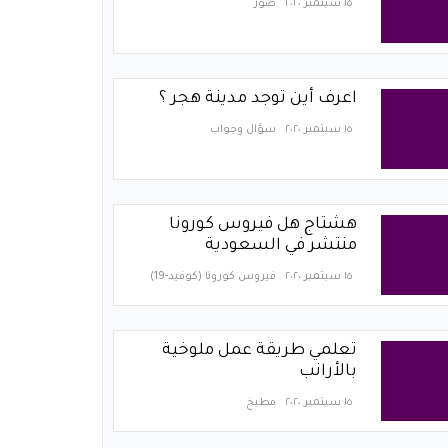
١٥ سبتمبر ٢٠٢٠
صور
اعرف أين توجد مدينة هجر ؟
١٥ سبتمبر ٢٠٢٠
سؤال وجواب
هشتاج هل فيروس كورونا
منتشر في السعودية
١٥ سبتمبر ٢٠٢٠
فيروس كورونا (كوفيد-19)‏
تعلمي طريقة عمل ملوخية
بالأرانب
١٥ سبتمبر ٢٠٢٠
مطبخ