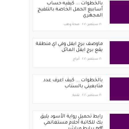
بالخطوات ... كيفيه حساب
أسابيع الحمل الخاصة بالتلقيح
المجهري
١٦ سبتمبر ٢٠٢٠
صحة وطب
ماوصف برج ايفل وفي اي منطقة
يقع برج ايفل المائل
١٦ سبتمبر ٢٠٢٠
أبراج
بالخطوات ... كيف اعرف عدد
متابعيني بالسناب
١٦ سبتمبر ٢٠٢٠
تقنية
رابط تحميل رواية الأسود يليق
بك للكاتبة أحلام مستغانمي
pdf برابط مباشر