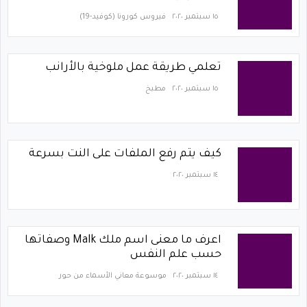
١٥ سبتمبر ٢٠٢٠
فيروس كورونا (كوفيد-19)‏
تعلمي طريقة عمل ملوخية بالأرانب
١٥ سبتمبر ٢٠٢٠
مطبخ
كيف يتم رفع الملفات على النت بسرعة
١٤ سبتمبر ٢٠٢٠
اعرف ما معنى اسم ملك Malk وصفاتها
حسب علم النفس
١٤ سبتمبر ٢٠٢٠
موسوعة معاني الأسماء من حور