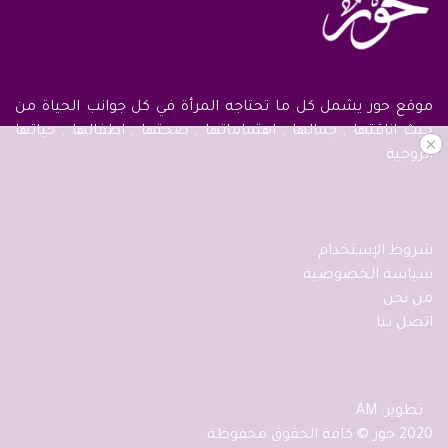
موقع حور يشمل كل ما تحتاجه المرأة في كل جوانب الحياة من
حيث اناقتها , جمالها , اهتماماتها , صحتها , اطفالها , حياتها
×
الزوجية
شروط الإستخدام
سياسة الخصوصية
من نحن
اتصل بنا
تطوير: AM
2020 حور © كافة الحقوق محفوظة .