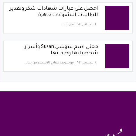
احصل على عبارات شهادات شكر وتقدير
للطالبات المتفوقات جاهزة
١٤ سبتمبر ٢٠٢٠
منوعات
معنى اسم سوسن Susan وأسرار
شخصياتها وصفاتها
١٤ سبتمبر ٢٠٢٠
موسوعة معاني الأسماء من حور