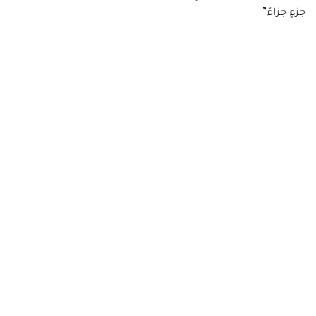
جزءٍ جزاءً”