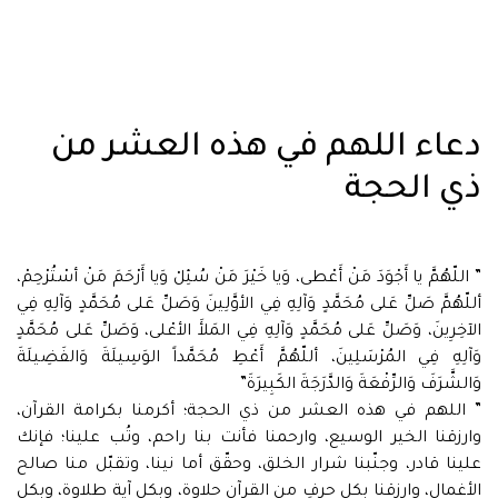
دعاء اللهم في هذه العشر من
ذي الحجة
” اللّهُمَّ يا أَجْوَدَ مَنْ أَعْطى، وَيا خَيْرَ مَنْ سُئِلْ وَيا أَرْحَمَ مَنْ أسْتُرْحِمْ،
أللّهُمَّ صَلِّ عَلى مُحَمَّدٍ وَآلِهِ فِي الأوَّلِينَ وَصَلِّ عَلى مُحَمَّدٍ وَآلِهِ فِي
الآخِرِينَ، وَصَلِّ عَلى مُحَمَّدٍ وَآلِهِ فِي المَلأَ الأعْلى، وَصَلِّ عَلى مُحَمَّدٍ
وَآلِهِ فِي المُرْسَلِينَ، أللّهُمَّ أَعْطِ مُحَمَّداً الوَسِيلَةَ وَالفَضِيلَةَ
وَالشَّرَفَ وَالرِّفْعَةَ وَالدَّرَجَةَ الكَبِيرَةَ”
” اللهم في هذه العشر من ذي الحجة؛ أكرمنا بكرامة القرآن،
وارزقنا الخير الوسيع، وارحمنا فأنت بنا راحم، وتُب علينا؛ فإنك
علينا قادر، وجنّبنا شرار الخلق، وحقّق أما نينا، وتقبّل منا صالح
الأغمال، وارزقنا بكل حرفٍ من القرآن حلاوة، وبكل آية طلاوة، وبكل