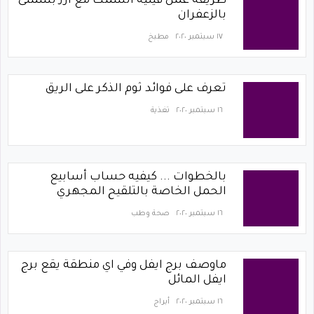
طريقة عمل فيليه السمك مع أرز بسمتى
بالزعفران
١٧ سبتمبر ٢٠٢٠
مطبخ
تعرف على فوائد ثوم الذكر على الريق
١٦ سبتمبر ٢٠٢٠
تغذية
بالخطوات ... كيفيه حساب أسابيع
الحمل الخاصة بالتلقيح المجهري
١٦ سبتمبر ٢٠٢٠
صحة وطب
ماوصف برج ايفل وفي اي منطقة يقع برج
ايفل المائل
١٦ سبتمبر ٢٠٢٠
أبراج