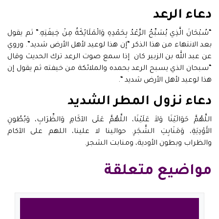
دعاء الرعد
“سُبْحَانَ الَّذِي يُسَبِّحُ الرَّعْدُ بِحَمْدِهِ وَالْمَلَائِكَةُ مِنْ خِيفَتِهِ.” ثم يقول
بعد الانتهاء من هذا الذكر “إن هذا لوعيد لأهل الأرض شديد”. وروي
عن عبد الله بن الزبير كان ‏ ‏إذا سمع صوت الرعد ترك الحديث وقال
“سبحان الذي يسبح الرعد بحمده والملائكة من خيفته ثم يقول إن
هذا لوعيد لأهل الأرض شديد “.
دعاء نزول المطر الشديد
اللَّهُمَّ حَوَالَيْنَا وَلاَ عَلَيْنَا، اللَّهُمَّ عَلَى الآكَامِ وَالظِّرَابِ، وَبُطُونِ
الأَوْدِيَةِ، وَمَنَابِتِ الشَّجَرِ. حوالينا لا علينا، اللهم على الآكام
والظراب وبطون الأودية، ومنابت الشجر.
مواضيع متعلقة