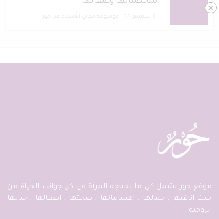
شخصياتها وصفاتها
×
١٤ سبتمبر ٢٠٢٠
موسوعة معاني الأسماء من حور
موقع حور يشمل كل ما تحتاجه المرأة في كل جوانب الحياة من
حيث اناقتها , جمالها , اهتماماتها , صحتها , اطفالها , حياتها
الزوجية