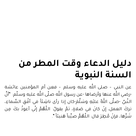
دليل الدعاء وقت المطر من
السنة النبوية
عن النبي – صلى الله عليه وسلم – فعن أم المؤمنين عائشة
-رضي الله عنها وأرضاها -عن رسول الله صلّى الله عليه وسلّم: “أنَّ
النّبيَّ -صلَّى اللهُ عليْهِ وسَلَّمَ-كان إذا رأى ناشِئاً في أفُقِ السَّماءِ،
تركَ العمل، إنْ كانَ في صَلاةٍ، ثمّ يقولُ: اللّهُمّ إنّي أعوذُ بكَ مِن
شَرِّها، فإنْ مُطِرَ قال: اللّهُمَّ صيِّباً هَنيئاً “.