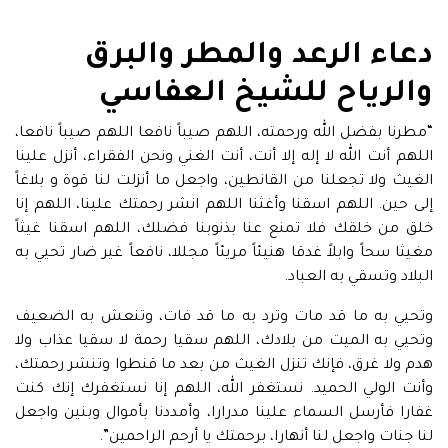
دعاء الرعد والمطر والبرق
والرياح للشيخ العفاسي
“مطرنا بفضل الله ورحمته، اللهم صيباً نافعا اللهم صيباً نافعا،
اللهم أنت الله لا إله إلا أنت، أنت الغني ونحن الفقراء، أنزل علينا
الغيث ولا تجعلنا من القانطين، واجعل ما أنزلت لنا قوة و بلاغاً
إلى حين. اللهم اسقنا وأغثنا اللهم انشر رحمتك علينا، اللهم إنا
خلق من خلقك فلا تمنع عنا بذنوبنا فضلك، اللهم اسقنا غيثاً
مغيثا سحاً وابلاً غدقا هنيئاً مريئاً مجللا، نافعاً غير ضار تحيي به
البلاد وتسقي به العباد.
وتحيي به ما قد مات وترد به ما قد فات، وتنعش به الضعيف
وتحيي به الميت من بلادك، اللهم سقيا رحمة لا سقيا عذاب ولا
هدم ولا غرق، فإنك تنزل الغيث من بعد ما قنطوا وتنشر رحمتك،
وأنت الولي الحميد. نستغفر الله، اللهم إنا نستغفرك إنك كنت
غفارا فأرسل السماء علينا مدرارا، وأمددنا بأموال وبنين واجعل
لنا جنات واجعل لنا أنهارا، برحمتك يا أرحم الراحمين”.