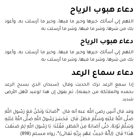
دعاء هبوب الرياح
اللهم إني أسألك خيرها وخير ما فيها، وخير ما أرسلت به، وأعوذ
بك من شرها، وشر ما فيها، وشر ما أرسلت به.
دعاء هبوب الرياح
اللهم إني أسألك خيرها وخير ما فيها، وخير ما أرسلت به، وأعوذ
بك من شرها، وشر ما فيها، وشر ما أرسلت به.
دعاء سماع الرعد
إذا سمع الرعد ترك الحديث وقال: (سبحان الذي يسبح الرعد
بحمده والملائكة من خيفته)، ثم يقول إن هذا لوعيد لأهل الأرض
شديد.
وقد قال أَنَسٍ رضي الله عنه أنه قال: “أَصَابَنَا وَنَحْنُ مَعَ رَسُولِ اللهِ
صَلَّى اللهُ عَلَيْهِ وَسَلَّمَ مَطَرٌ، قَالَ: فَحَسَرَ رَسُولُ اللهِ صَلَّى اللهُ عَلَيْهِ
وَسَلَّمَ ثَوْبَهُ، حَتَّى أَصَابَهُ مِنَ الْمَطَرِ، فَقُلْنَا: يَا رَسُولَ اللهِ لِمَ صَنَعْتَ
هَذَا؟ قَالَ: (لِأَنَّهُ حَدِيثُ عَهْدٍ بِرَبِّهِ تَعَالَى)”، رواه مسلم (898).