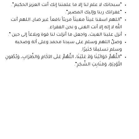
“سبحانك لا علم لنا إلا ما علمتنا إنك أنت العزيز الحكيم”.
“غفرانك ربنا وإليك المصير”.
“اللهم اسقنا غيثاً مغيثاً مريئاً نافعاً غير ضار، اللهم أنت
الله لا إله إلا أنت الغنى و نحن الفقراء.
أنزل علينا الغيث، واجعل ما أنزلت لنا قوة وبلاغاً إلى حين “.
وصلِّ اللهم وسلم على سيدنا محمد وعلى آلة وصحبه
وسلم تسليمًا كثيرًا.
“اللَّهُمَّ حَوَالَيْنَا وَلاَ عَلَيْنَا، اللَّهُمَّ عَلَى الآكَامِ وَالظِّرَابِ، وَبُطُونِ
الأَوْدِيَةِ، وَمَنَابِتِ الشَّجَرِ”.