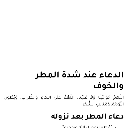
الدعاء عند شدة المطر
والخوف
اللَّهُمَّ حَوَالَيْنَا وَلاَ عَلَيْنَا، اللَّهُمَّ عَلَى الآكَامِ وَالظِّرَابِ، وَبُطُونِ
الأَوْدِيَةِ، وَمَنَابِتِ الشَّجَرِ.
دعاء المطر بعد نزوله