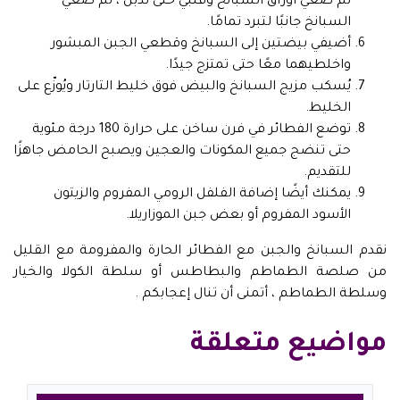
ثم ضعي أوراق السبانخ وقلبي حتى تذبل ، ثم ضعي
السبانخ جانبًا لتبرد تمامًا.
أضيفي بيضتين إلى السبانخ وقطعي الجبن المبشور
واخلطيهما معًا حتى تمتزج جيدًا.
يُسكب مزيج السبانخ والبيض فوق خليط التارتار ويُوزّع على
الخليط.
توضع الفطائر في فرن ساخن على حرارة 180 درجة مئوية
حتى تنضج جميع المكونات والعجين ويصبح الحامض جاهزًا
للتقديم.
يمكنك أيضًا إضافة الفلفل الرومي المفروم والزيتون
الأسود المفروم أو بعض جبن الموزاريلا.
نقدم السبانخ والجبن مع الفطائر الحارة والمفرومة مع القليل
من صلصة الطماطم والبطاطس أو سلطة الكولا والخيار
وسلطة الطماطم ، أتمنى أن تنال إعجابكم .
مواضيع متعلقة