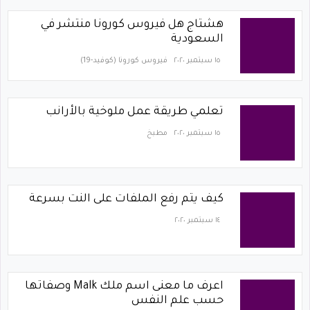
هشتاج هل فيروس كورونا منتشر في
السعودية
١٥ سبتمبر ٢٠٢٠
فيروس كورونا (كوفيد-19)‏
تعلمي طريقة عمل ملوخية بالأرانب
١٥ سبتمبر ٢٠٢٠
مطبخ
كيف يتم رفع الملفات على النت بسرعة
١٤ سبتمبر ٢٠٢٠
اعرف ما معنى اسم ملك Malk وصفاتها
حسب علم النفس