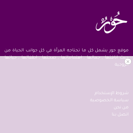
موقع حور يشمل كل ما تحتاجه المرأة في كل جوانب الحياة من
حيث اناقتها , جمالها , اهتماماتها , صحتها , اطفالها , حياتها
×
الزوجية
شروط الإستخدام
سياسة الخصوصية
من نحن
اتصل بنا