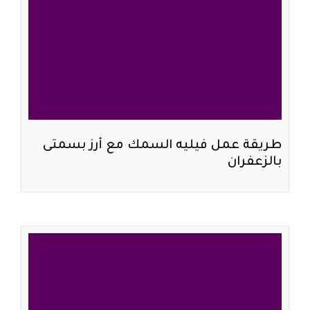
طريقة عمل فيليه السمك مع أرز بسمتى
بالزعفران