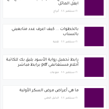
ايفل المائل
١٦ سبتمبر ٢٠٢٠
أبراج
بالخطوات ... كيف اعرف عدد متابعيني
بالسناب
١٦ سبتمبر ٢٠٢٠
تقنية
رابط تحميل رواية الأسود يليق بك للكاتبة
أحلام مستغانمي pdf برابط مباشر
١٦ سبتمبر ٢٠٢٠
منوعات
ما هي أعراض مرض السكر الأولية
١٦ سبتمبر ٢٠٢٠
الدليل الطبي