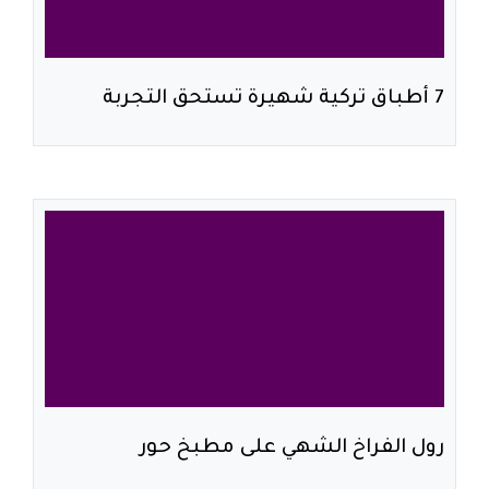
7 أطباق تركية شهيرة تستحق التجربة
رول الفراخ الشهي على مطبخ حور