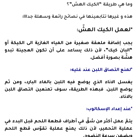
وما هي طريقة “الكيك الهش”؟
هذه و غيرها تتابعينها في نصائح رائعة وسهلة جدااا:
*لعمل الكيك الهشّ:
يجب إضافة ملعقة صغيرة من المياه الغازية الى الكيكة أو
“البان كيك”، لأن ذلك يساعد على أن تكون العجينة تبدو
هشّة بصورة أفضل.
*لمنع التصاق اللبن عند غليه:
يغسل الاناء الذي يوضع فيه اللبن بالماء البارد، ومن ثم
يوضع اللبن. فبهذه الطريقة، سوف تمنعين التصاق اللبن
بالاناء.
*عند إعداد الإسكالوب:
يتمّ عمل أكثر من شقّ في أطراف قطعة اللحم قبل البدء في
عملية التحمير، لأن ذلك يمنع عملية تقوّس قطع اللحم
ويضمن سرعة النضوج.