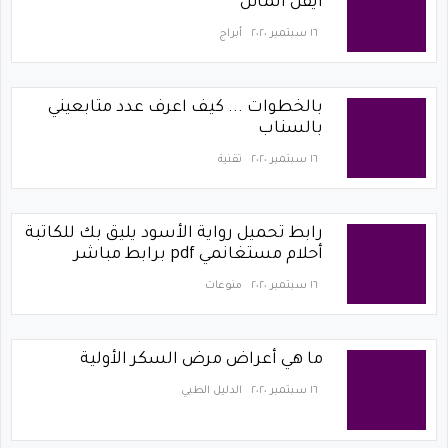
ايفل المائل
١٦ سبتمبر ٢٠٢٠
أبراج
بالخطوات ... كيف اعرف عدد متابعيني
بالسناب
١٦ سبتمبر ٢٠٢٠
تقنية
رابط تحميل رواية الأسود يليق بك للكاتبة
أحلام مستغانمي pdf برابط مباشر
١٦ سبتمبر ٢٠٢٠
منوعات
ما هي أعراض مرض السكر الأولية
١٦ سبتمبر ٢٠٢٠
الدليل الطبي