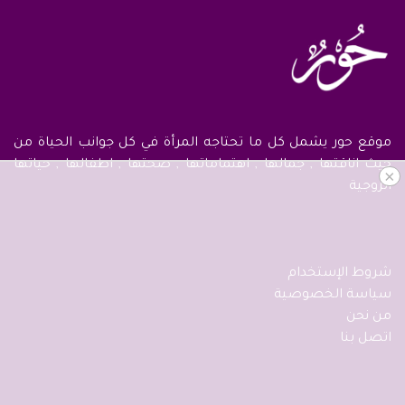
موقع حور يشمل كل ما تحتاجه المرأة في كل جوانب الحياة من
حيث اناقتها , جمالها , اهتماماتها , صحتها , اطفالها , حياتها
×
الزوجية
شروط الإستخدام
سياسة الخصوصية
من نحن
اتصل بنا