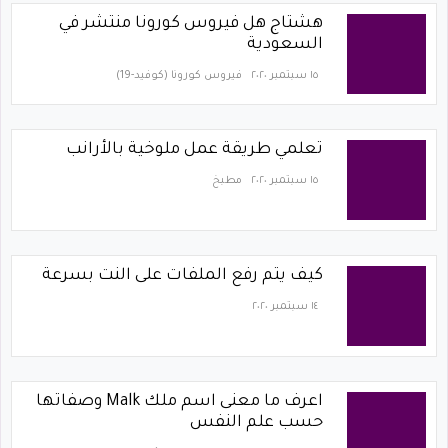
هشتاج هل فيروس كورونا منتشر في
السعودية
١٥ سبتمبر ٢٠٢٠
فيروس كورونا (كوفيد-19)‏
تعلمي طريقة عمل ملوخية بالأرانب
١٥ سبتمبر ٢٠٢٠
مطبخ
كيف يتم رفع الملفات على النت بسرعة
١٤ سبتمبر ٢٠٢٠
اعرف ما معنى اسم ملك Malk وصفاتها
حسب علم النفس