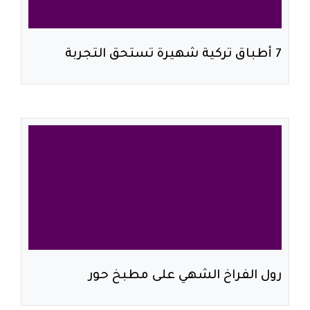
7 أطباق تركية شهيرة تستحق التجربة
رول الفراخ الشهي على مطبخ حور