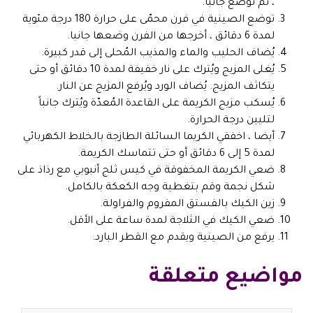
، ثم توضع جانباً.
توضع الصينية في فرن محمّى على حرارة 180 درجة مئوية
لمدة 6 دقائق ، أخرجها من الفرن وضعها جانبا.
يُضاف الحليب والماء والمذيب المُحلى إلى قدر كبيرة.
يُغلى المزيج ويُترك على نار خفيفة لمدة 10 دقائق أو حتى
يتكاثف المزيج. يُضاف الورد ويُرفع المزيج عن النار.
يُسكب مزيج الكريمة على القاعدة المُعدّة ويُترك جانباً
لتليين درجة الحرارة.
أيضا ، اخفقي الكريما السائلة الطازجة بالخلاط الكهربائي
لمدة 5 إلى 6 دقائق أو حتى تتماسك الكريمة.
ضعي الكريمة المخفوقة في كيس ثلج أنبوبي مع رذاذ على
شكل نجمة وقم بتغطية وجه الكعكة بالكامل.
زين الكيك بالفستق المفروم والفراولة.
ضعي الكيك في الثلاجة لمدة ساعة على الأقل.
يرفع من الصينية ويقدم مع القطر البارد.
مواضيع متعلقة