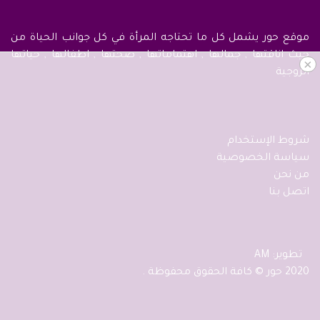
موقع حور يشمل كل ما تحتاجه المرأة في كل جوانب الحياة من
حيث اناقتها , جمالها , اهتماماتها , صحتها , اطفالها , حياتها
×
الزوجية
شروط الإستخدام
سياسة الخصوصية
من نحن
اتصل بنا
تطوير: AM
2020 حور © كافة الحقوق محفوظة .