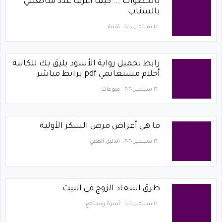
بالخطوات ... كيف اعرف عدد متابعيني
بالسناب
١٦ سبتمبر ٢٠٢٠
تقنية
رابط تحميل رواية الأسود يليق بك للكاتبة
أحلام مستغانمي pdf برابط مباشر
١٦ سبتمبر ٢٠٢٠
منوعات
ما هي أعراض مرض السكر الأولية
١٦ سبتمبر ٢٠٢٠
الدليل الطبي
طرق اسعاد الزوج في البيت
١٦ سبتمبر ٢٠٢٠
أسرة ومجتمع