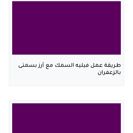
طريقة عمل فيليه السمك مع أرز بسمتى
بالزعفران