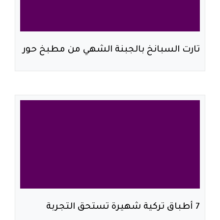
تارت السبانخ بالجبنة الشهي من مطبخ حور
7 أطباق تركية شهيرة تستحق التجربة