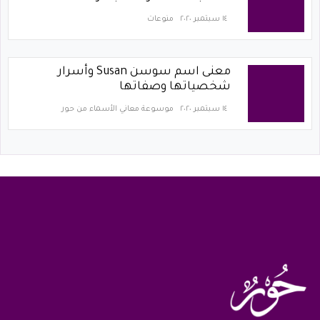
١٤ سبتمبر ٢٠٢٠
منوعات
معنى اسم سوسن Susan وأسرار
شخصياتها وصفاتها
١٤ سبتمبر ٢٠٢٠
موسوعة معاني الأسماء من حور