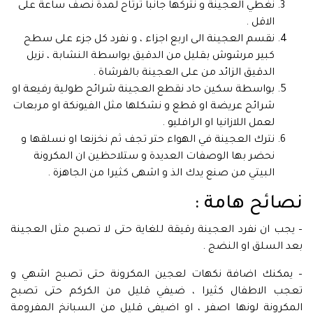
نغطي العجينة و نتركها جانبا ترتاح لمدة نصف ساعة على
الاقل .
نقسم العجينة الى اربع اجزاء ، و نفرد كل جزء على سطح
كبير مرشوش بقليل من الدقيق بواسطة النشابة ، نزيل
الدقيق الزائد من على العجينة بالفرشاة .
بواسطة سكين حاد نقطع العجينة شرائح طولية رفيعة او
شرائح عريضة او قطع و نشكلها مثل الفيونكة او مربعات
لعمل اللازانيا او الرافليو .
نترك العجينة في الهواء حتر تجف ثم نخزنعا او نسلقها و
نحضر بها الوصفات العديدة و ستلاحظين ان المكرونة
البيتي من صنع يدك الذ و اشهى كثيرا من الجاهزة .
نصائح هامة :
– يجب ان نفرد العجينة رقيقة للغاية حتى لا تصبح مثل العجينة
بعد السلق او النضج .
– يمكنك اضافة نكهات لعجين المكرونة حتى تصبح اشهي و
تعجب الاطفال كثيرا ، ضيفي قليل من الكركم حتى تصبح
المكرونة لونها اصفر ، او اضيفي قليل من السبانخ المفرومة