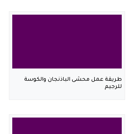
طريقة عمل محشى الباذنجان والكوسة
للرجيم