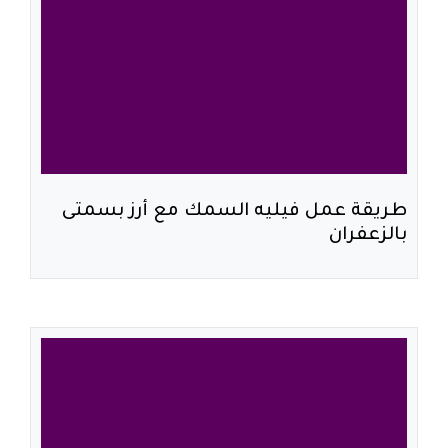
طريقة عمل فيليه السمك مع أرز بسمتى
بالزعفران