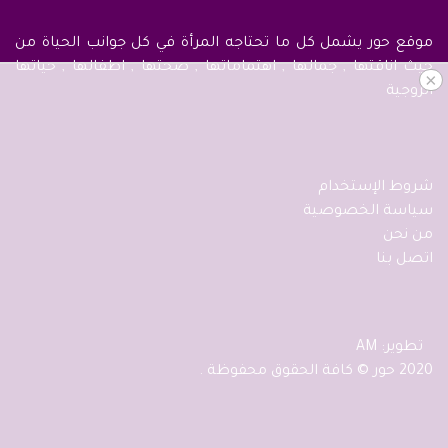
موقع حور يشمل كل ما تحتاجه المرأة في كل جوانب الحياة من
حيث اناقتها , جمالها , اهتماماتها , صحتها , اطفالها , حياتها
×
الزوجية
شروط الإستخدام
سياسة الخصوصية
من نحن
اتصل بنا
تطوير: AM
2020 حور © كافة الحقوق محفوظة .