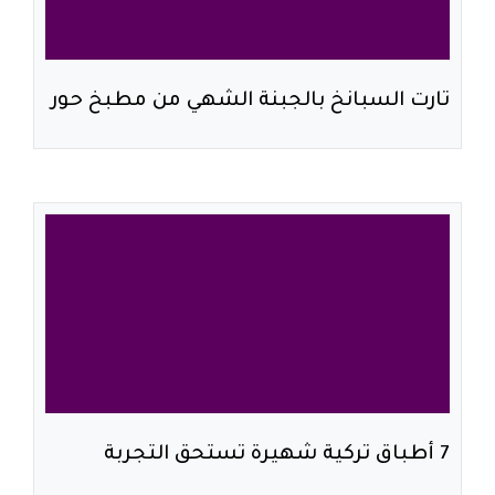
تارت السبانخ بالجبنة الشهي من مطبخ حور
7 أطباق تركية شهيرة تستحق التجربة