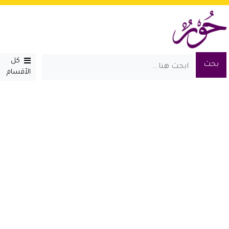
كل
الأقسام