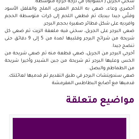
سخني الجريل ( الشواية) في درجة حرارة متوسطة.
أحضري وعاء، ضعي به اللحم المفري، الملح والفلفل الأسود
وقلّبي جيدا بيديك ثم قطعي اللحم إلى كرات متوسطة الحجم
وافرديه على شكل فطائر صغيرة بحجم البرجر.
ضعي البرجر على الجريل، سخني فيه ملعقة الزيت ثم ضعي كل
شريحة من شرائح البرجر وقلبيها لمدة من 5 إلى 9 دقائق حتى
تنضج جيدا.
أخرجي البرجر من الجريل، ضعي قطعة منه ثم ضعي شريحة من
الخس وعليها البرجر ثم شريحة من جبن الشيدر وأخيرا شريحة
من الطماطم والبصل.
ضعي سندويتشات البرجر في طبق التقديم ثم قدميها لعائلتك.
قدميها مع أصابع البطاطس المقرمشة
مواضيع متعلقة