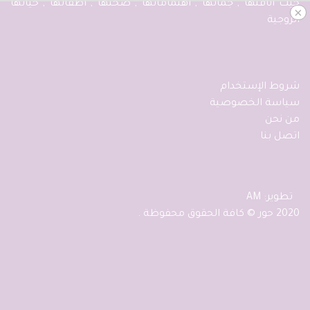
حيث اناقتها , جمالها , اهتماماتها , صحتها , اطفالها , حياتها
×
الزوجية
شروط الإستخدام
سياسة الخصوصية
من نحن
اتصل بنا
تطوير: AM
2020 حور © كافة الحقوق محفوظة .